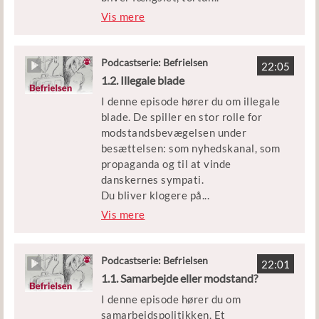
Klip: DR, Københavns Beredskab,
eret eller i værste fald skudt under
Vis mere
Frihedsmuseet og interview med Lis
besættelsen. Derfor jager den
Mellemgaard fra ’Copenhagen Film
danske modstandsbevægelse
Company – Short & Doc’
stikkerne for at slå dem ihjel.
Podcastserie: Befrielsen
22:05
1.2. Illegale blade
Udgivet af: Børne- og
Men hvilke udfordringer knyttede
Undervisningsministeriet
I denne episode hører du om illegale
sig til stikkerlikvideringerne? Og
blade. De spiller en stor rolle for
hvilke konsekvenser havde det for
modstandsbevægelsen under
dem, der trykkede på aftrækkeren?
besættelsen: som nyhedskanal, som
propaganda og til at vinde
Episoden er en del af podcastserien
danskernes sympati.
’Befrielsen’.
Du bliver klogere på
...
, hvorfor danskere sætter livet på
Vis mere
Medvirkende: Historiker Peter
spil for at udgive blade og aviser
Birkelund
under krigen. Og hvordan de illegale
blade spiller en afgørende rolle for
Podcastserie: Befrielsen
Klip: DR, Københavns Beredskab og
22:01
modstandsarbejdet.
1.1. Samarbejde eller modstand?
Frihedsmuseet heriblandt interviews
med Jens Lillelund og Gunnar
I denne episode hører du om
Episoden er en del af podcastserien
Dyrberg
samarbejdspolitikken. Et