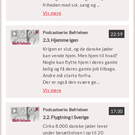
friheden med sol, sang og
...
skåltaler – men også med stor
Vis mere
hævntørst over for landsforrædere.
Medvirkende: Historiker Claus
Podcastserie: Befrielsen
22:59
Bundgård Christensen
2.3. Hjemme igen
Krigen er slut, og de danske jøder
Klip: DR, Frihedsmuseet,
kan vende hjem. Men hjem til hvad?
Filmcentralen, Radio Syd, Nils
Nogle kan flytte hjem i deres gamle
Svalebøgs dokumentarfilm ’Jeg
bolig og få deres gamle job tilbage.
glemmer det aldrig - en
Andre må starte forfra.
modstandsmands erindringer’ og
Der er også den svære ge
...
Københavns Beredskab.
nforening. Nogle forældre efterlod
Vis mere
deres børn i Danmark, da de selv
Udgivet af Børne- og
flygtede til Sverige. Hvorfor gjorde
Undervisningsministeriet
de det, og hvad får det af betydning
Podcastserie: Befrielsen
17:30
for familielivet?
2.2. Flygtning i Sverige
Cirka 8.000 danske jøder lever
Og hvordan håndterer de
under besættelsen i op til 20