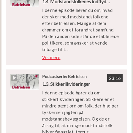
1.4. Modstandsfolkenes indflydelse
Undervisningsministeriet
Episoden er en del af podcastserien
I denne episode hører du om, hvad
’Befrielsen’.
der sker med modstandsfolkene
efter befrielsen. Mange af dem
Medvirkende: Agnes Ruben og
drømmer om et forandret samfund.
historiker Sofie Lene Bak
På den anden side står de etablerede
politikere, som ønsker at vende
Klip: DR og Københavns Beredskab
tilbage til t
...
iden før krigen. Find ud af, hvem der
Vis mere
Udgivet af Børne- og
vinder magtkampen, og hvordan
Undervisningsministeriet
modstandskampens barske
handlinger påvirker mange
Podcastserie: Befrielsen
23:16
modstandsfolk i årene efter krigen.
1.3. Stikkerlikvideringer
I denne episode hører du om
Episoden er en del af podcastserien
stikkerlikvideringer. Stikkere er et
’Befrielsen’.
mindre pænt ord om folk, der hjælper
tyskerne i jagten på
Medvirkende: Historiker Peter
modstandsbevægelsen. Og de er
Birkelund
årsag til, at mange modstandsfolk
bliver fængslet, tortur
...