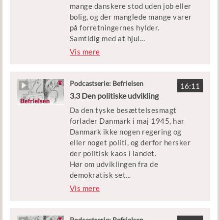
mange danskere stod uden job eller
bolig, og der manglede mange varer
på forretningernes hylder.
Samtidig med at hjul
...
ene skulle rulles i gang i samfundet,
Vis mere
skulle man også sikre landet mod at
blive besat igen, hvis der skulle
bryde en ny stor krig ud.
Podcastserie: Befrielsen
16:11
3.3 Den politiske udvikling
I denne episode af Befrielsen kan du
Da den tyske besættelsesmagt
blive klogere på den økonomiske
forlader Danmark i maj 1945, har
genopbygning efter krigen og på,
Danmark ikke nogen regering og
hvorfor Danmark kom med i den
eller noget politi, og derfor hersker
vestlige forsvarsalliance, Nato.
der politisk kaos i landet.
Hør om udviklingen fra de
Medvirkende: Historiker Niels Wium
demokratisk set
...
Olesen
meget atypiske magtforhold efter
Vis mere
befrielsen og frem, til danskerne et
Klip: Københavns Beredskab
halvt år senere går til valg og
stemmer på at få deres gamle
Podcastserie: Befrielsen