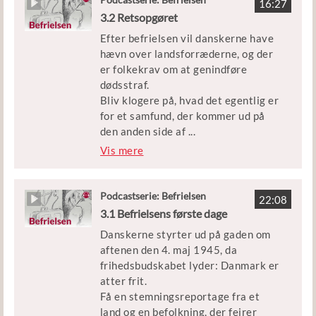
Udgivet af Børne- og
16:27
hverdag fra før krigen tilbage.
3.2 Retsopgøret
Undervisningsministeriet
Efter befrielsen vil danskerne have
hævn over landsforræderne, og der
Medvirkende: Historiker Niels Wium
er folkekrav om at genindføre
Olesen
dødsstraf.
Bliv klogere på, hvad det egentlig er
Klip: DR, Filmcentralen,
for et samfund, der kommer ud på
Frihedsmuseet og Københavns
den anden side af
...
Beredskab
fem års besættelse.
Vis mere
Udgivet af Børne- og
Medvirkende: Historiker Niels Wium
Undervisningsministeriet
Olesen
Podcastserie: Befrielsen
22:08
3.1 Befrielsens første dage
Klip: DR, TV2, Frihedsmuseet og
Danskerne styrter ud på gaden om
Københavns Beredskab
aftenen den 4. maj 1945, da
frihedsbudskabet lyder: Danmark er
Udgivet af Børne- og
atter frit.
Undervisningsministeriet
Få en stemningsreportage fra et
land og en befolkning, der fejrer