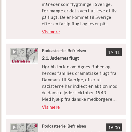
hjemvendte og deres omgivelser de
måneder som flygtninge i Sverige.
voldsomme oplevelser, som de
For mange er det svært at leve et liv
danske jøder har gennemgået under
på flugt. De er kommet til Sverige
krigen?
efter en farlig flugt og lever på
...
tålt ophold som flygtninge. Og
Vis mere
Episoden er en del af podcastserien
mange har familie eller venner, der
’Befrielsen’.
er blevet deporteret til
koncentrationslejren
Podcastserie: Befrielsen
Medvirkende: Allan Falk og
19:41
Theresienstadt.
2.1. Jødernes flugt
historiker Sofie Lene Bak
Hør historien om Agnes Ruben og
Episoden er en del af podcastserien
Klip: Filmcentralen og Københavns
hendes families dramatiske flugt fra
’Befrielsen’.
Beredskab
Danmark til Sverige, efter at
nazisterne har indledt en aktion mod
Medvirkende: Historiker Sofie Lene
Udgivet af Børne- og
de danske jøder i oktober 1943.
Bak
Undervisningsministeriet
Med hjælp fra danske medborgere
...
lykkedes det for næsten 8.000
Vis mere
Klip: DIIS, Københavns Beredskab og
danske jøder at flygte over Øresund
DR
og dermed undgå at blive sendt i
koncentrationslejr.
Podcastserie: Befrielsen
Udgivet af Børne- og
16:00