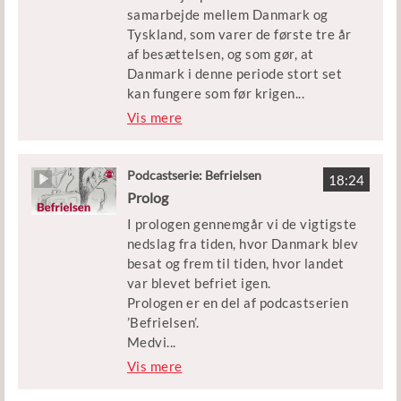
’Befrielsen’.
samarbejde mellem Danmark og
Udgivet af: Børne- og
Tyskland, som varer de første tre år
Medvirkende: Historiker Peter
Undervisningsministeriet
af besættelsen, og som gør, at
Birkelund
Danmark i denne periode stort set
kan fungere som før krigen
...
Klip: DR, Københavns Beredskab,
.
Vis mere
Frihedsmuseet og interview med Lis
Mellemgaard fra ’Copenhagen Film
Du bliver klogere på, hvorfor
Company – Short & Doc’.
politikerne og de fleste danskere
Podcastserie: Befrielsen
18:24
vælger samarbejdet under
Prolog
Udgivet af: Børne- og
besættelsen. Men også på, hvorfor
Undervisningsministeriet
I prologen gennemgår vi de vigtigste
nogle vælger at gribe til våben og
nedslag fra tiden, hvor Danmark blev
gøre modstand.
besat og frem til tiden, hvor landet
var blevet befriet igen.
Episoden er en del af podcastserien
Prologen er en del af podcastserien
’Befrielsen’.
’Befrielsen’.
Medvi
...
Medvirkende: Historiker Peter
rkende: Historiker Claus Bundgaard
Vis mere
Birkelund
Christensen