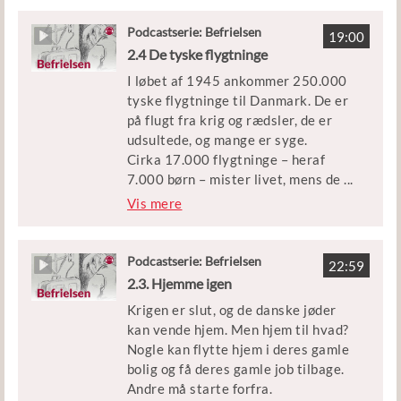
Medvirkende: Historiker Claus
Podcastserie: Befrielsen
19:00
Bundgård Christensen
2.4 De tyske flygtninge
I løbet af 1945 ankommer 250.000
Klip: DR, Frihedsmuseet,
tyske flygtninge til Danmark. De er
Filmcentralen, Radio Syd, Nils
på flugt fra krig og rædsler, de er
Svalebøgs dokumentarfilm ’Jeg
udsultede, og mange er syge.
glemmer det aldrig - en
Cirka 17.000 flygtninge – heraf
modstandsmands erindringer’ og
7.000 børn – mister livet, mens de
...
Københavns Beredskab.
opholder sig i danske flygtningelejre
Vis mere
i årene 1945-49.
Udgivet af Børne- og
Undervisningsministeriet
Men hvordan kommer det så vidt?
Podcastserie: Befrielsen
22:59
Hvad er det for nogle forhold, de
2.3. Hjemme igen
tyske flygtninge lever under? Og
Krigen er slut, og de danske jøder
hvorfor er der så mange flygtninge,
kan vende hjem. Men hjem til hvad?
der dør?
Nogle kan flytte hjem i deres gamle
bolig og få deres gamle job tilbage.
Episoden er en del af podcastserien
Andre må starte forfra.
’Befrielsen’.