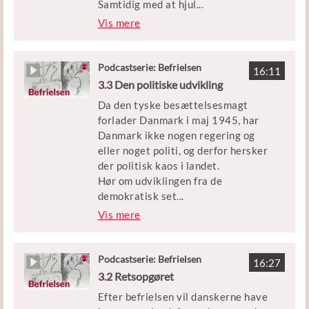
Samtidig med at hjul
...
ene skulle rulles i gang i samfundet,
Vis mere
skulle man også sikre landet mod at
blive besat igen, hvis der skulle
bryde en ny stor krig ud.
Podcastserie: Befrielsen
16:11
3.3 Den politiske udvikling
I denne episode af Befrielsen kan du
Da den tyske besættelsesmagt
blive klogere på den økonomiske
forlader Danmark i maj 1945, har
genopbygning efter krigen og på,
Danmark ikke nogen regering og
hvorfor Danmark kom med i den
eller noget politi, og derfor hersker
vestlige forsvarsalliance, Nato.
der politisk kaos i landet.
Hør om udviklingen fra de
Medvirkende: Historiker Niels Wium
demokratisk set
...
Olesen
meget atypiske magtforhold efter
Vis mere
befrielsen og frem, til danskerne et
Klip: Københavns Beredskab
halvt år senere går til valg og
stemmer på at få deres gamle
Podcastserie: Befrielsen
Udgivet af Børne- og
16:27
hverdag fra før krigen tilbage.
3.2 Retsopgøret
Undervisningsministeriet
Efter befrielsen vil danskerne have