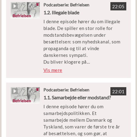
stikkerne for at slå dem ihjel.
Podcastserie: Befrielsen
22:05
1.2. Illegale blade
Udgivet af: Børne- og
Men hvilke udfordringer knyttede
Undervisningsministeriet
I denne episode hører du om illegale
sig til stikkerlikvideringerne? Og
blade. De spiller en stor rolle for
hvilke konsekvenser havde det for
modstandsbevægelsen under
dem, der trykkede på aftrækkeren?
besættelsen: som nyhedskanal, som
propaganda og til at vinde
Episoden er en del af podcastserien
danskernes sympati.
’Befrielsen’.
Du bliver klogere på
...
, hvorfor danskere sætter livet på
Vis mere
Medvirkende: Historiker Peter
spil for at udgive blade og aviser
Birkelund
under krigen. Og hvordan de illegale
blade spiller en afgørende rolle for
Podcastserie: Befrielsen
Klip: DR, Københavns Beredskab og
22:01
modstandsarbejdet.
1.1. Samarbejde eller modstand?
Frihedsmuseet heriblandt interviews
med Jens Lillelund og Gunnar
I denne episode hører du om
Episoden er en del af podcastserien
Dyrberg
samarbejdspolitikken. Et
’Befrielsen’.
samarbejde mellem Danmark og
Udgivet af: Børne- og
Tyskland, som varer de første tre år
Medvirkende: Historiker Peter
Undervisningsministeriet
af besættelsen, og som gør, at
Birkelund