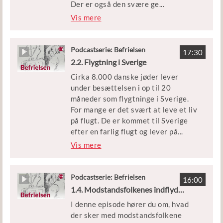
Der er også den svære ge
...
nforening. Nogle forældre efterlod
Vis mere
Medvirkende: Historiker og tidl.
deres børn i Danmark, da de selv
overlæge Kirsten Lylloff.
flygtede til Sverige. Hvorfor gjorde
de det, og hvad får det af betydning
Podcastserie: Befrielsen
Klip: DR, Københavns Beredskab,
17:30
for familielivet?
2.2. Flygtning i Sverige
læge Gerda Seidelin Wegeners
rapport og filmen ’Danmark i lænker’.
Cirka 8.000 danske jøder lever
Og hvordan håndterer de
under besættelsen i op til 20
hjemvendte og deres omgivelser de
Udgivet af Børne- og
måneder som flygtninge i Sverige.
voldsomme oplevelser, som de
Undervisningsministeriet
For mange er det svært at leve et liv
danske jøder har gennemgået under
på flugt. De er kommet til Sverige
krigen?
efter en farlig flugt og lever på
...
tålt ophold som flygtninge. Og
Vis mere
Episoden er en del af podcastserien
mange har familie eller venner, der
’Befrielsen’.
er blevet deporteret til
koncentrationslejren
Podcastserie: Befrielsen
Medvirkende: Allan Falk og
16:00
Theresienstadt.
1.4. Modstandsfolkenes indflydelse
historiker Sofie Lene Bak
I denne episode hører du om, hvad
Episoden er en del af podcastserien
Klip: Filmcentralen og Københavns
der sker med modstandsfolkene
’Befrielsen’.