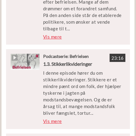
Beredskab
efter befrielsen. Mange af dem
drømmer om et forandret samfund.
Medvirkende: Historiker Sofie Lene
Udgivet af Børne- og
På den anden side står de etablerede
Bak
Undervisningsministeriet
politikere, som ønsker at vende
tilbage til t
...
Klip: DIIS, Københavns Beredskab og
iden før krigen. Find ud af, hvem der
Vis mere
DR
vinder magtkampen, og hvordan
modstandskampens barske
Udgivet af Børne- og
handlinger påvirker mange
Podcastserie: Befrielsen
Undervisningsministeriet
23:16
modstandsfolk i årene efter krigen.
1.3. Stikkerlikvideringer
I denne episode hører du om
Episoden er en del af podcastserien
stikkerlikvideringer. Stikkere er et
’Befrielsen’.
mindre pænt ord om folk, der hjælper
tyskerne i jagten på
Medvirkende: Historiker Peter
modstandsbevægelsen. Og de er
Birkelund
årsag til, at mange modstandsfolk
bliver fængslet, tortur
...
Klip: DR, Københavns Beredskab,
eret eller i værste fald skudt under
Vis mere
Frihedsmuseet og interview med Lis
besættelsen. Derfor jager den
Mellemgaard fra ’Copenhagen Film
danske modstandsbevægelse
Company – Short & Doc’