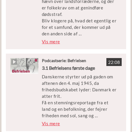
hævn over landsforræderne, og der
Medvirkende: Historiker Niels Wium
er folkekrav om at genindføre
Olesen
dødsstraf.
Bliv klogere på, hvad det egentlig er
Klip: DR, Filmcentralen,
for et samfund, der kommer ud på
Frihedsmuseet og Københavns
den anden side af
...
Beredskab
fem års besættelse.
Vis mere
Udgivet af Børne- og
Medvirkende: Historiker Niels Wium
Undervisningsministeriet
Olesen
Podcastserie: Befrielsen
22:08
3.1 Befrielsens første dage
Klip: DR, TV2, Frihedsmuseet og
Danskerne styrter ud på gaden om
Københavns Beredskab
aftenen den 4. maj 1945, da
frihedsbudskabet lyder: Danmark er
Udgivet af Børne- og
atter frit.
Undervisningsministeriet
Få en stemningsreportage fra et
land og en befolkning, der fejrer
friheden med sol, sang og
...
skåltaler – men også med stor
Vis mere
hævntørst over for landsforrædere.