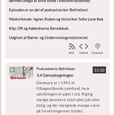
dermed undgå at blive sendt i koncentrationslejr.
Episoden er en del af podcastserien ’Befrielsen’.
Medvirkende: Agnes Ruben og historiker Sofie Lene Bak
Klip: DR og Københavns Beredskab
Udgivet af Børne- og Undervisningsministeriet
XML
Podcasts
Embed
Podcastserie: Befrielsen
15:30
3.4 Genopbygningen
Danmark er i 1945 et
tilbagestående samfund, hvor
udviklingen er gået i stå. Rigtig
mange danskere stod uden job eller
bolig, og der manglede mange varer
på forretningernes hylder.