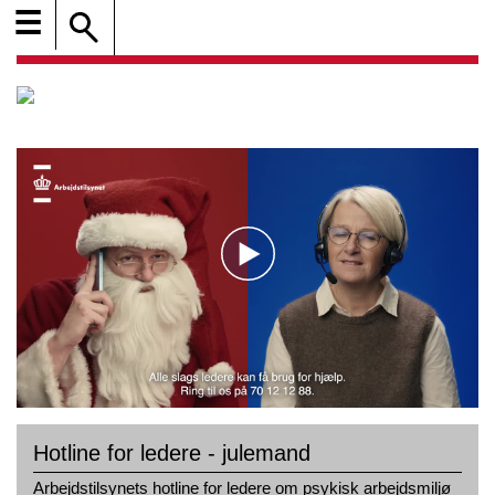
☰
Hotline for ledere - julemand
Arbejdstilsynets hotline for ledere om psykisk arbejdsmiljø