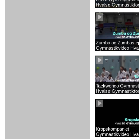
Hvalsø Gymnastikfor
Zumba og Zumbaste
Gymnastikvideo Hva
Gymnastikforening 2
Taekwondo Gymnasti
Hvalsø Gymnastikfor
Kropskompaniet
Gymnastikvideo Hva