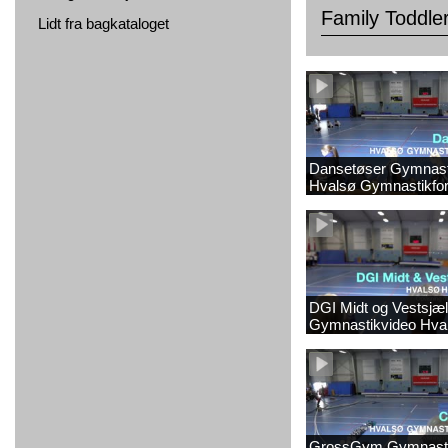
Family Toddle
Lidt fra bagkataloget
Dansetøser Gymnast
Hvalsø Gymnastikfor
DGI Midt og Vestsjæl
Gymnastikvideo Hva
Gymnastikforening 2
GrossGym Gymnasti