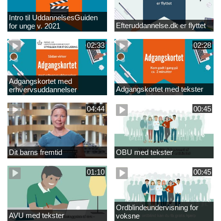
Intro til UddannelsesGuiden
Efteruddannelse.dk er flyttet
for unge v. 2021
02:33
02:28
Adgangskortet med
Adgangskortet med tekster
erhvervsuddannelser
04:44
00:45
Dit barns fremtid
OBU med tekster
01:10
00:45
Ordblindeundervisning for
AVU med tekster
voksne