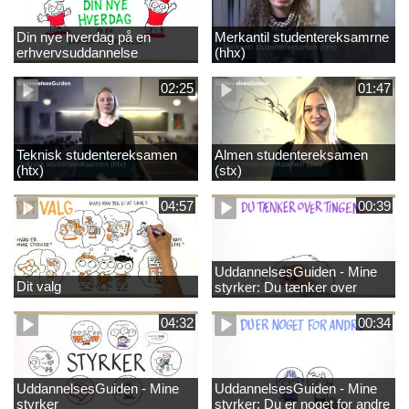
Din nye hverdag på en
Merkantil studentereksamrne
erhvervsuddannelse
(hhx)
02:25
01:47
Teknisk studentereksamen
Almen studentereksamen
(htx)
(stx)
04:57
00:39
UddannelsesGuiden - Mine
Dit valg
styrker: Du tænker over
tingene
04:32
00:34
UddannelsesGuiden - Mine
UddannelsesGuiden - Mine
styrker
styrker: Du er noget for andre