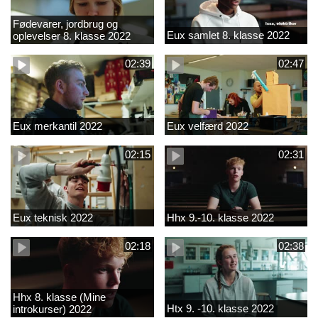
Fødevarer, jordbrug og
Eux samlet 8. klasse 2022
oplevelser 8. klasse 2022
02:39
02:47
Eux merkantil 2022
Eux velfærd 2022
02:15
02:31
Eux teknisk 2022
Hhx 9.-10. klasse 2022
02:18
02:38
Hhx 8. klasse (Mine
Htx 9. -10. klasse 2022
introkurser) 2022