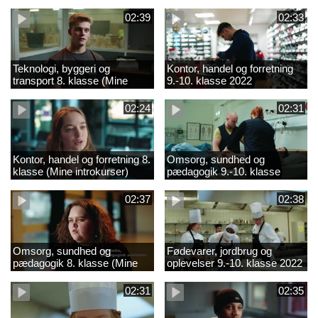
02:39
02:33
Teknologi, byggeri og
Kontor, handel og forretning
transport 8. klasse (Mine
9.-10. klasse 2022
introkurser) 2022
02:24
02:31
Kontor, handel og forretning 8.
Omsorg, sundhed og
klasse (Mine introkurser)
pædagogik 9.-10. klasse
2022
2022
02:37
02:38
Omsorg, sundhed og
Fødevarer, jordbrug og
pædagogik 8. klasse (Mine
oplevelser 9.-10. klasse 2022
introkurser) 2022
02:31
02:35