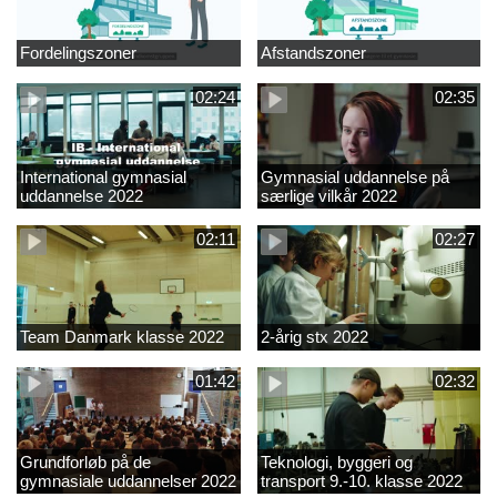
Fordelingszoner
Afstandszoner
02:24
02:35
International gymnasial
Gymnasial uddannelse på
uddannelse 2022
særlige vilkår 2022
02:11
02:27
Team Danmark klasse 2022
2-årig stx 2022
01:42
02:32
Grundforløb på de
Teknologi, byggeri og
gymnasiale uddannelser 2022
transport 9.-10. klasse 2022