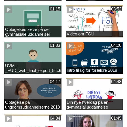
01:15
03:52
Optagelsesprøve på de
Video om FGU
gymnasiale uddannelser
01:33
04:20
UVM_-
Intro til ug for forældre 2018
_EUD_web_final_export_5cc62b2de8a2eab5775e52e524e16290
04:17
04:48
Optagelse på
Din nye hverdag på en
ungdomsuddannelserne 2019
gymnasial uddannelse
04:34
01:45