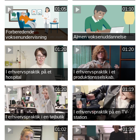
01:05
01:10
Forberedende
Almen voksenuddannelse
voksenundervisning
01:20
01:20
I erhvervspraktik på et
I erhvervspraktik i et
hospital
produktionsselskab.
01:20
01:19
I erhvervspraktik på en TV-
I erhvervspraktik i en tøjbutik
station
01:02
01:30