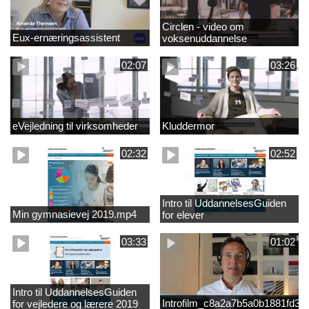
Circlen - video om
Eux-ernæringsassistent
voksenuddannelse
02:07
03:26
eVejledning til virksomheder
Kluddermor
02:32
02:52
Intro til UddannelsesGuiden
Min gymnasievej 2019.mp4
for elever
03:33
01:02
Intro til UddannelsesGuiden
Introfilm_c8a2a7b5a0b1881fd3
for vejledere og lærere 2019