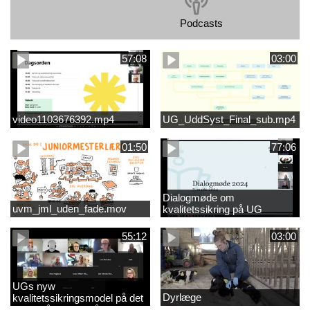
Podcasts
57:08
03:00
video1103676392.mp4
UG_UddSyst_Final_sub.mp4
01:50
77:06
Dialogmøde om
uvm_jml_uden_fade.mov
kvalitetssikring på UG
55:12
03:00
UGs nyw
Dyrlæge
kvalitetssikringsmodel på det
videregående område