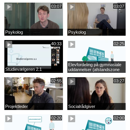
03:07
03:07
Psykolog
Psykolog
40:33
02:25
Elevfordeling på gymnasiale
Studievælgeren 2.1
uddannelser (afstandszone
redigeret)
02:55
03:27
Projektleder
Socialrådgiver
02:20
02:00