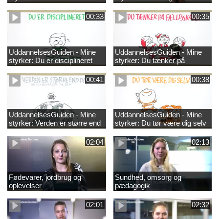
00:33
00:35
UddannelsesGuiden - Mine
UddannelsesGuiden - Mine
styrker: Du er disciplineret
styrker: Du tænker på
fællesskabet
00:41
00:38
UddannelsesGuiden - Mine
UddannelsesGuiden - Mine
styrker: Verden er større end
styrker: Du tør være dig selv
dig og du bidrager til den
02:04
02:13
Fødevarer, jordbrug og
Sundhed, omsorg og
oplevelser
pædagogik
02:01
02:32