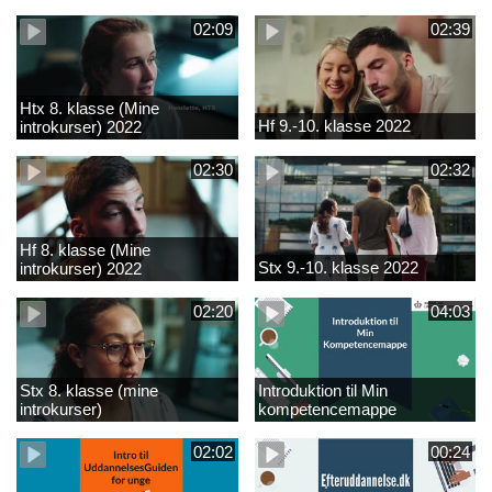
02:09
02:39
Htx 8. klasse (Mine
Hf 9.-10. klasse 2022
introkurser) 2022
02:30
02:32
Hf 8. klasse (Mine
Stx 9.-10. klasse 2022
introkurser) 2022
02:20
04:03
Stx 8. klasse (mine
Introduktion til Min
introkurser)
kompetencemappe
02:02
00:24