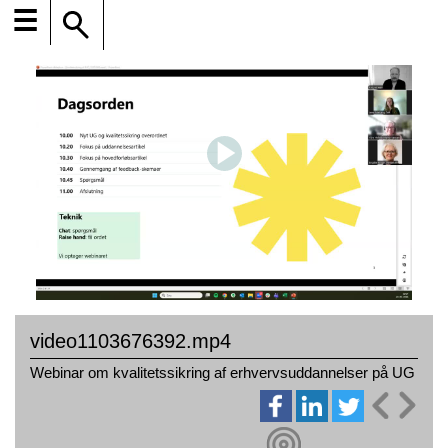
☰
video1103676392.mp4
Webinar om kvalitetssikring af erhvervsuddannelser på UG