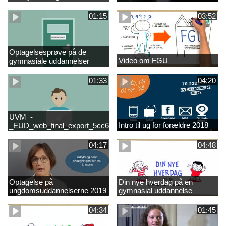
01:15
03:52
Optagelsesprøve på de
Video om FGU
gymnasiale uddannelser
01:33
04:20
UVM_-
Intro til ug for forældre 2018
_EUD_web_final_export_5cc62b2de8a2eab5775e52e524e16290
04:17
04:48
Optagelse på
Din nye hverdag på en
ungdomsuddannelserne 2019
gymnasial uddannelse
04:34
01:45