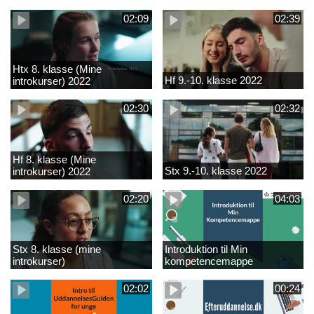
02:09
02:39
Htx 8. klasse (Mine
Hf 9.-10. klasse 2022
introkurser) 2022
02:30
02:32
Hf 8. klasse (Mine
Stx 9.-10. klasse 2022
introkurser) 2022
02:20
04:03
Stx 8. klasse (mine
Introduktion til Min
introkurser)
kompetencemappe
02:02
00:24