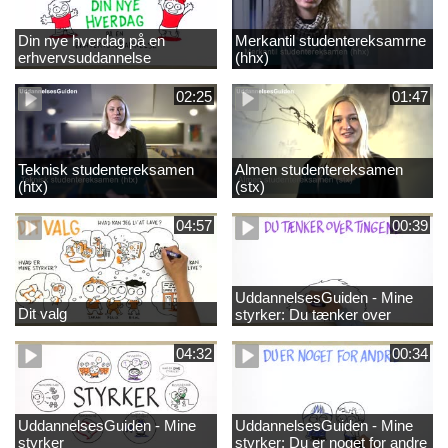
Din nye hverdag på en
Merkantil studentereksamrne
erhvervsuddannelse
(hhx)
02:25
01:47
Teknisk studentereksamen
Almen studentereksamen
(htx)
(stx)
04:57
00:39
UddannelsesGuiden - Mine
Dit valg
styrker: Du tænker over
tingene
04:32
00:34
UddannelsesGuiden - Mine
UddannelsesGuiden - Mine
styrker
styrker: Du er noget for andre