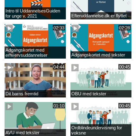
Intro til UddannelsesGuiden
Efteruddannelse.dk er flyttet
for unge v. 2021
02:33
02:28
Adgangskortet med
Adgangskortet med tekster
erhvervsuddannelser
04:44
00:45
Dit barns fremtid
OBU med tekster
01:10
00:45
Ordblindeundervisning for
AVU med tekster
voksne