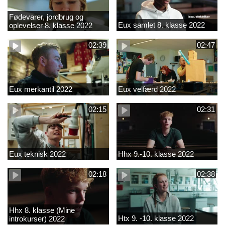
Fødevarer, jordbrug og
Eux samlet 8. klasse 2022
oplevelser 8. klasse 2022
02:39
02:47
Eux merkantil 2022
Eux velfærd 2022
02:15
02:31
Eux teknisk 2022
Hhx 9.-10. klasse 2022
02:18
02:38
Hhx 8. klasse (Mine
Htx 9. -10. klasse 2022
introkurser) 2022