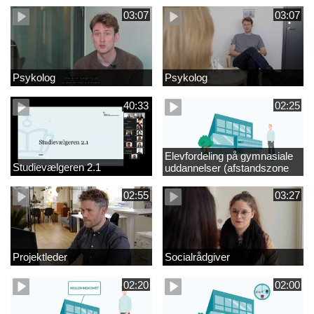
03:07
03:07
Psykolog
Psykolog
40:33
02:25
Elevfordeling på gymnasiale
Studievælgeren 2.1
uddannelser (afstandszone
redigeret)
02:55
03:27
Projektleder
Socialrådgiver
02:20
02:00