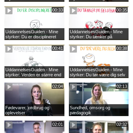
00:33
00:35
UddannelsesGuiden - Mine
UddannelsesGuiden - Mine
styrker: Du er disciplineret
styrker: Du tænker på
fællesskabet
00:41
00:38
UddannelsesGuiden - Mine
UddannelsesGuiden - Mine
styrker: Verden er større end
styrker: Du tør være dig selv
dig og du bidrager til den
02:04
02:13
Fødevarer, jordbrug og
Sundhed, omsorg og
oplevelser
pædagogik
02:01
02:32