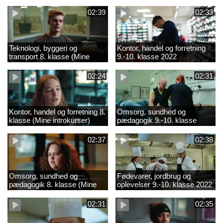
02:39
02:33
Teknologi, byggeri og
Kontor, handel og forretning
transport 8. klasse (Mine
9.-10. klasse 2022
introkurser) 2022
02:24
02:31
Kontor, handel og forretning 8.
Omsorg, sundhed og
klasse (Mine introkurser)
pædagogik 9.-10. klasse
2022
2022
02:37
02:38
Omsorg, sundhed og
Fødevarer, jordbrug og
pædagogik 8. klasse (Mine
oplevelser 9.-10. klasse 2022
introkurser) 2022
02:31
02:35