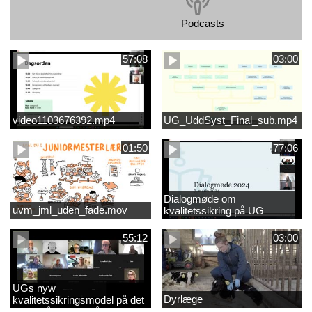
Podcasts
57:08
03:00
video1103676392.mp4
UG_UddSyst_Final_sub.mp4
01:50
77:06
Dialogmøde om
uvm_jml_uden_fade.mov
kvalitetssikring på UG
55:12
03:00
UGs nyw
Dyrlæge
kvalitetssikringsmodel på det
videregående område