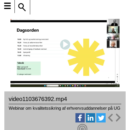
☰
video1103676392.mp4
Webinar om kvalitetssikring af erhvervsuddannelser på UG