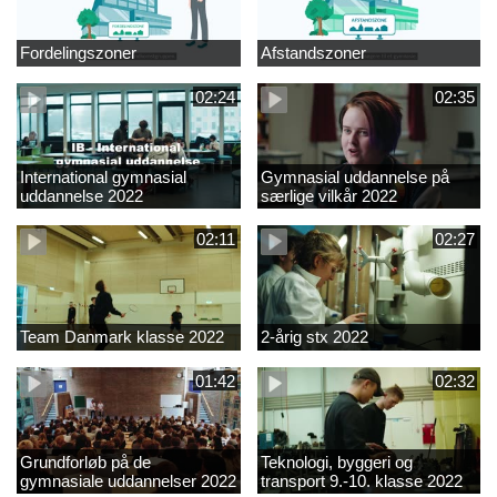
Fordelingszoner
Afstandszoner
02:24
02:35
International gymnasial
Gymnasial uddannelse på
uddannelse 2022
særlige vilkår 2022
02:11
02:27
Team Danmark klasse 2022
2-årig stx 2022
01:42
02:32
Grundforløb på de
Teknologi, byggeri og
gymnasiale uddannelser 2022
transport 9.-10. klasse 2022