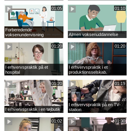
01:05
01:10
Forberedende
Almen voksenuddannelse
voksenundervisning
01:20
01:20
I erhvervspraktik på et
I erhvervspraktik i et
hospital
produktionsselskab.
01:20
01:19
I erhvervspraktik på en TV-
I erhvervspraktik i en tøjbutik
station
01:02
01:30