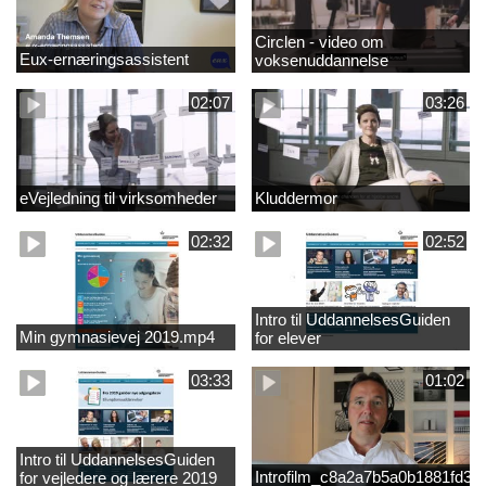
Circlen - video om
Eux-ernæringsassistent
voksenuddannelse
02:07
03:26
eVejledning til virksomheder
Kluddermor
02:32
02:52
Intro til UddannelsesGuiden
Min gymnasievej 2019.mp4
for elever
03:33
01:02
Intro til UddannelsesGuiden
Introfilm_c8a2a7b5a0b1881fd3
for vejledere og lærere 2019