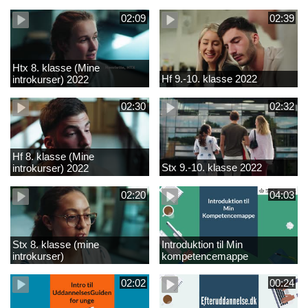
02:09
02:39
Htx 8. klasse (Mine
Hf 9.-10. klasse 2022
introkurser) 2022
02:30
02:32
Hf 8. klasse (Mine
Stx 9.-10. klasse 2022
introkurser) 2022
02:20
04:03
Stx 8. klasse (mine
Introduktion til Min
introkurser)
kompetencemappe
02:02
00:24