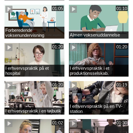
01:05
01:10
Forberedende
Almen voksenuddannelse
voksenundervisning
01:20
01:20
I erhvervspraktik på et
I erhvervspraktik i et
hospital
produktionsselskab.
01:20
01:19
I erhvervspraktik på en TV-
I erhvervspraktik i en tøjbutik
station
01:02
01:30