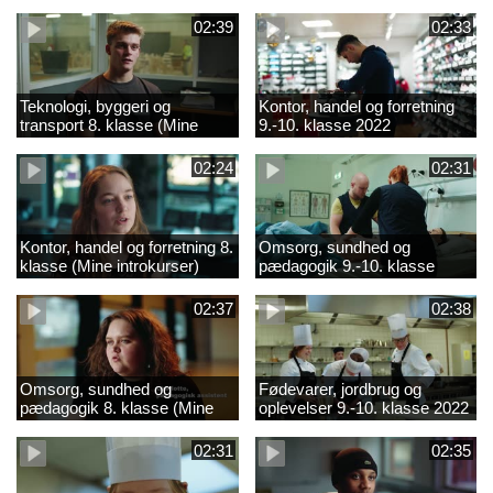
02:39
02:33
Teknologi, byggeri og
Kontor, handel og forretning
transport 8. klasse (Mine
9.-10. klasse 2022
introkurser) 2022
02:24
02:31
Kontor, handel og forretning 8.
Omsorg, sundhed og
klasse (Mine introkurser)
pædagogik 9.-10. klasse
2022
2022
02:37
02:38
Omsorg, sundhed og
Fødevarer, jordbrug og
pædagogik 8. klasse (Mine
oplevelser 9.-10. klasse 2022
introkurser) 2022
02:31
02:35