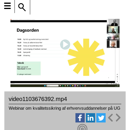
☰
video1103676392.mp4
Webinar om kvalitetssikring af erhvervsuddannelser på UG