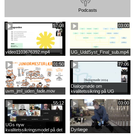
Podcasts
57:08
03:00
video1103676392.mp4
UG_UddSyst_Final_sub.mp4
01:50
77:06
Dialogmøde om
uvm_jml_uden_fade.mov
kvalitetssikring på UG
55:12
03:00
UGs nyw
Dyrlæge
kvalitetssikringsmodel på det
videregående område