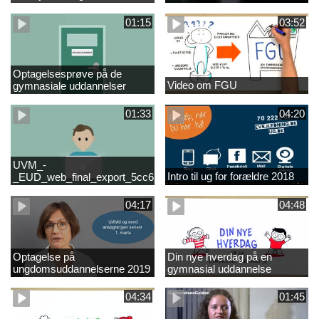
01:15
03:52
Optagelsesprøve på de
Video om FGU
gymnasiale uddannelser
01:33
04:20
UVM_-
Intro til ug for forældre 2018
_EUD_web_final_export_5cc62b2de8a2eab5775e52e524e16290
04:17
04:48
Optagelse på
Din nye hverdag på en
ungdomsuddannelserne 2019
gymnasial uddannelse
04:34
01:45