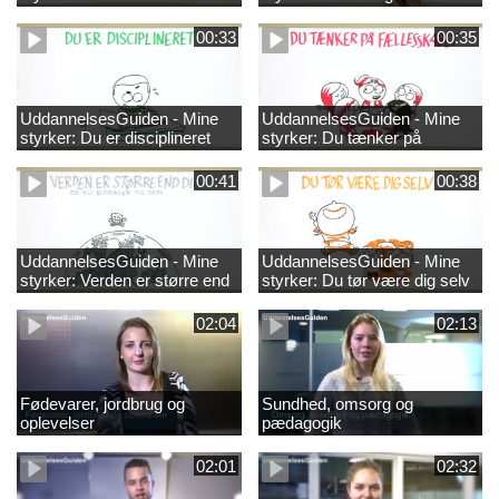
00:33
00:35
UddannelsesGuiden - Mine
UddannelsesGuiden - Mine
styrker: Du er disciplineret
styrker: Du tænker på
fællesskabet
00:41
00:38
UddannelsesGuiden - Mine
UddannelsesGuiden - Mine
styrker: Verden er større end
styrker: Du tør være dig selv
dig og du bidrager til den
02:04
02:13
Fødevarer, jordbrug og
Sundhed, omsorg og
oplevelser
pædagogik
02:01
02:32