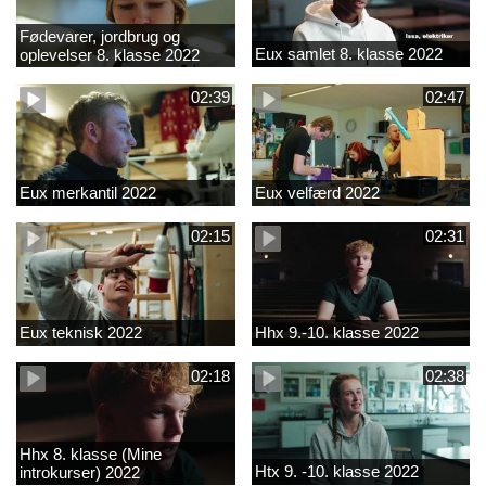
Fødevarer, jordbrug og
Eux samlet 8. klasse 2022
oplevelser 8. klasse 2022
02:39
02:47
Eux merkantil 2022
Eux velfærd 2022
02:15
02:31
Eux teknisk 2022
Hhx 9.-10. klasse 2022
02:18
02:38
Hhx 8. klasse (Mine
Htx 9. -10. klasse 2022
introkurser) 2022