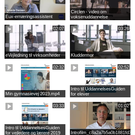
Circlen - video om
Eux-ernæringsassistent
voksenuddannelse
02:07
03:26
eVejledning til virksomheder
Kluddermor
02:32
02:52
Intro til UddannelsesGuiden
Min gymnasievej 2019.mp4
for elever
03:33
01:02
Intro til UddannelsesGuiden
Introfilm_c8a2a7b5a0b1881fd3
for vejledere og lærere 2019