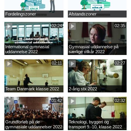
Fordelingszoner
Afstandszoner
02:24
02:35
International gymnasial
Gymnasial uddannelse på
uddannelse 2022
særlige vilkår 2022
02:11
02:27
Team Danmark klasse 2022
2-årig stx 2022
01:42
02:32
Grundforløb på de
Teknologi, byggeri og
gymnasiale uddannelser 2022
transport 9.-10. klasse 2022