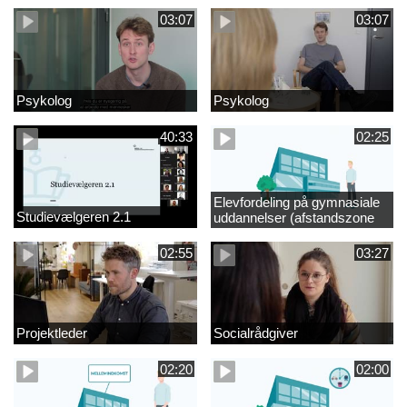
03:07
03:07
Psykolog
Psykolog
40:33
02:25
Elevfordeling på gymnasiale
Studievælgeren 2.1
uddannelser (afstandszone
redigeret)
02:55
03:27
Projektleder
Socialrådgiver
02:20
02:00