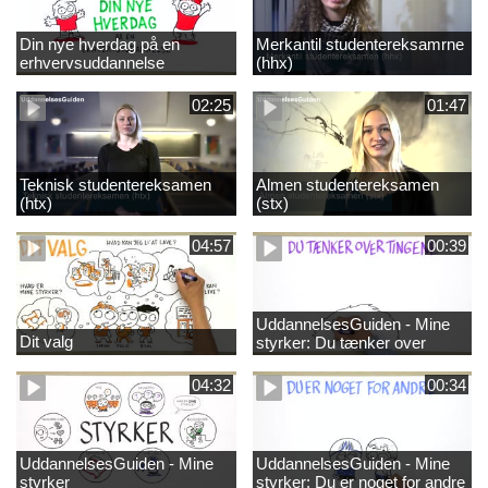
Din nye hverdag på en
Merkantil studentereksamrne
erhvervsuddannelse
(hhx)
02:25
01:47
Teknisk studentereksamen
Almen studentereksamen
(htx)
(stx)
04:57
00:39
UddannelsesGuiden - Mine
Dit valg
styrker: Du tænker over
tingene
04:32
00:34
UddannelsesGuiden - Mine
UddannelsesGuiden - Mine
styrker
styrker: Du er noget for andre