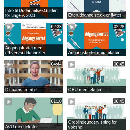
Intro til UddannelsesGuiden
Efteruddannelse.dk er flyttet
for unge v. 2021
02:33
02:28
Adgangskortet med
Adgangskortet med tekster
erhvervsuddannelser
04:44
00:45
Dit barns fremtid
OBU med tekster
01:10
00:45
Ordblindeundervisning for
AVU med tekster
voksne