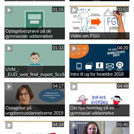
01:15
03:52
Optagelsesprøve på de
Video om FGU
gymnasiale uddannelser
01:33
04:20
UVM_-
Intro til ug for forældre 2018
_EUD_web_final_export_5cc62b2de8a2eab5775e52e524e16290
04:17
04:48
Optagelse på
Din nye hverdag på en
ungdomsuddannelserne 2019
gymnasial uddannelse
04:34
01:45