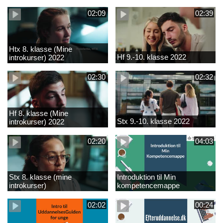
02:09
02:39
Htx 8. klasse (Mine
Hf 9.-10. klasse 2022
introkurser) 2022
02:30
02:32
Hf 8. klasse (Mine
Stx 9.-10. klasse 2022
introkurser) 2022
02:20
04:03
Stx 8. klasse (mine
Introduktion til Min
introkurser)
kompetencemappe
02:02
00:24