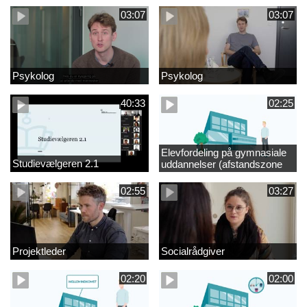
03:07
03:07
Psykolog
Psykolog
40:33
02:25
Elevfordeling på gymnasiale
Studievælgeren 2.1
uddannelser (afstandszone
redigeret)
02:55
03:27
Projektleder
Socialrådgiver
02:20
02:00