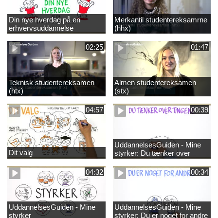
Din nye hverdag på en
Merkantil studentereksamrne
erhvervsuddannelse
(hhx)
02:25
01:47
Teknisk studentereksamen
Almen studentereksamen
(htx)
(stx)
04:57
00:39
UddannelsesGuiden - Mine
Dit valg
styrker: Du tænker over
tingene
04:32
00:34
UddannelsesGuiden - Mine
UddannelsesGuiden - Mine
styrker
styrker: Du er noget for andre