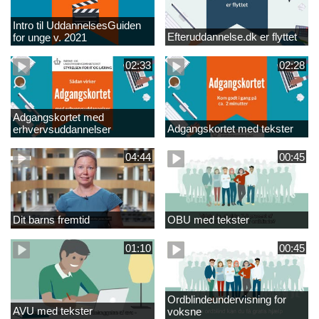
Intro til UddannelsesGuiden
Efteruddannelse.dk er flyttet
for unge v. 2021
02:33
02:28
Adgangskortet med
Adgangskortet med tekster
erhvervsuddannelser
04:44
00:45
Dit barns fremtid
OBU med tekster
01:10
00:45
Ordblindeundervisning for
AVU med tekster
voksne