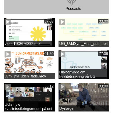
Podcasts
57:08
03:00
video1103676392.mp4
UG_UddSyst_Final_sub.mp4
01:50
77:06
Dialogmøde om
uvm_jml_uden_fade.mov
kvalitetssikring på UG
55:12
03:00
UGs nyw
Dyrlæge
kvalitetssikringsmodel på det
videregående område