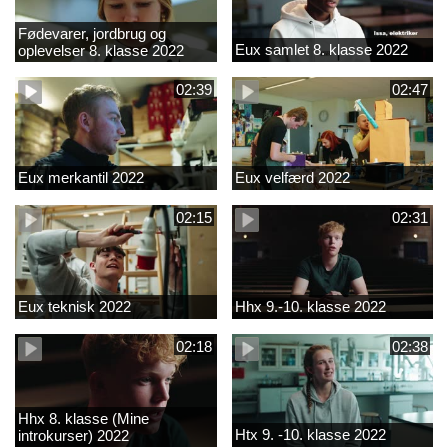
Fødevarer, jordbrug og
Eux samlet 8. klasse 2022
oplevelser 8. klasse 2022
02:39
02:47
Eux merkantil 2022
Eux velfærd 2022
02:15
02:31
Eux teknisk 2022
Hhx 9.-10. klasse 2022
02:18
02:38
Hhx 8. klasse (Mine
Htx 9. -10. klasse 2022
introkurser) 2022