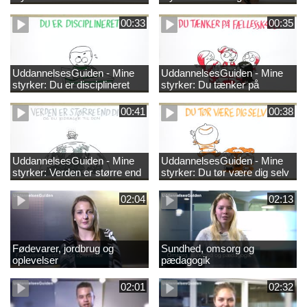
00:33
00:35
UddannelsesGuiden - Mine
UddannelsesGuiden - Mine
styrker: Du er disciplineret
styrker: Du tænker på
fællesskabet
00:41
00:38
UddannelsesGuiden - Mine
UddannelsesGuiden - Mine
styrker: Verden er større end
styrker: Du tør være dig selv
dig og du bidrager til den
02:04
02:13
Fødevarer, jordbrug og
Sundhed, omsorg og
oplevelser
pædagogik
02:01
02:32