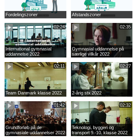
Fordelingszoner
Afstandszoner
02:24
02:35
International gymnasial
Gymnasial uddannelse på
uddannelse 2022
særlige vilkår 2022
02:11
02:27
Team Danmark klasse 2022
2-årig stx 2022
01:42
02:32
Grundforløb på de
Teknologi, byggeri og
gymnasiale uddannelser 2022
transport 9.-10. klasse 2022