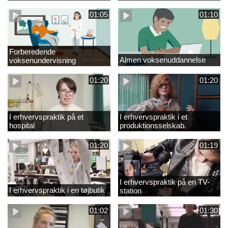
01:05
01:10
Forberedende
Almen voksenuddannelse
voksenundervisning
01:20
01:20
I erhvervspraktik på et
I erhvervspraktik i et
hospital
produktionsselskab.
01:20
01:19
I erhvervspraktik på en TV-
I erhvervspraktik i en tøjbutik
station
01:02
01:30