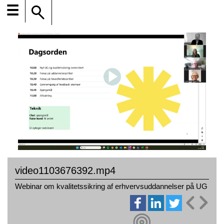
☰
video1103676392.mp4
Webinar om kvalitetssikring af erhvervsuddannelser på UG