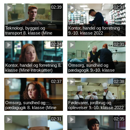
02:39
02:33
Teknologi, byggeri og
Kontor, handel og forretning
transport 8. klasse (Mine
9.-10. klasse 2022
introkurser) 2022
02:24
02:31
Kontor, handel og forretning 8.
Omsorg, sundhed og
klasse (Mine introkurser)
pædagogik 9.-10. klasse
2022
2022
02:37
02:38
Omsorg, sundhed og
Fødevarer, jordbrug og
pædagogik 8. klasse (Mine
oplevelser 9.-10. klasse 2022
introkurser) 2022
02:31
02:35