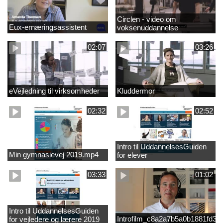
Circlen - video om
Eux-ernæringsassistent
voksenuddannelse
02:07
03:26
eVejledning til virksomheder
Kluddermor
02:32
02:52
Intro til UddannelsesGuiden
Min gymnasievej 2019.mp4
for elever
03:33
01:02
Intro til UddannelsesGuiden
Introfilm_c8a2a7b5a0b1881fd3
for vejledere og lærere 2019