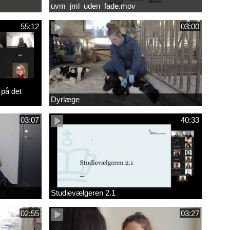
uvm_jml_uden_fade.mov
55:12
03:00
 på det
Dyrlæge
03:07
40:33
Studievælgeren 2.1
02:55
03:27