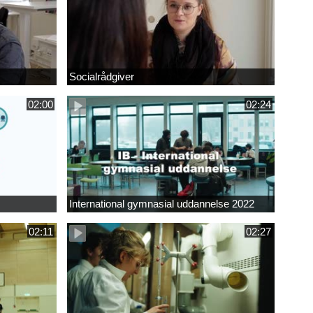
Socialrådgiver
02:00
02:24
International gymnasial uddannelse 2022
02:11
02:27