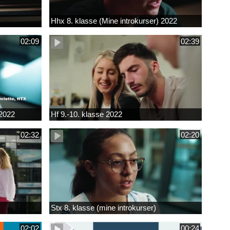
Hhx 8. klasse (Mine introkurser) 2022
02:09
02:39
 2022
Hf 9.-10. klasse 2022
02:32
02:20
Stx 8. klasse (mine introkurser)
02:02
00:24