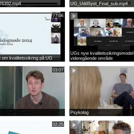
676392.mp4
UG_UddSyst_Final_sub.mp4
77:06
UGs nyw kvalitetssikringsmodel
om kvalitetssikring på UG
videregående område
03:07
Psykolog
02:25