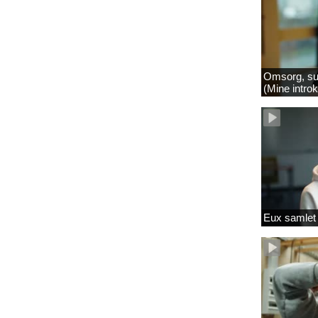
Omsorg, su
(Mine intro
Eux samlet 