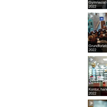
Gymnasial u
2022
Grundforlø
2022
Kontor, hand
2022