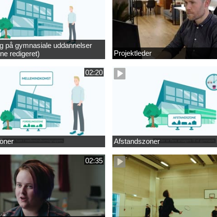
ng på gymnasiale uddannelser
Projektleder
ne redigeret)
02:20
oner
Afstandszoner
02:35