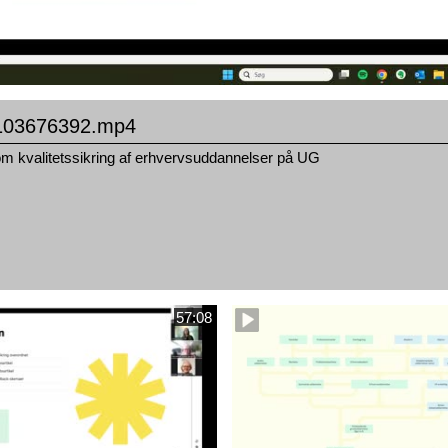
103676392.mp4
m kvalitetssikring af erhvervsuddannelser på UG
57:08