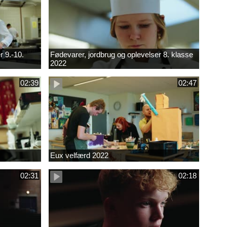
r 9.-10.
Fødevarer, jordbrug og oplevelser 8. klasse
2022
02:39
02:47
Eux velfærd 2022
02:31
02:18