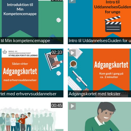
n til Min kompetencemappe
Intro til UddannelsesGuiden for 
02:33
tet med erhvervsuddannelser
Adgangskortet med tekster
00:45