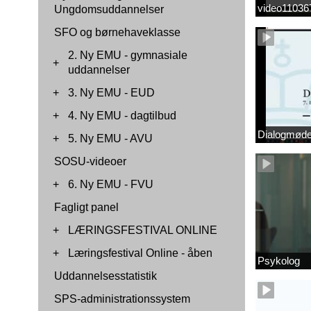
video1103
Ungdomsuddannelser
SFO og børnehaveklasse
2. Ny EMU - gymnasiale
+
uddannelser
+
3. Ny EMU - EUD
+
4. Ny EMU - dagtilbud
Dialogmøde 
+
5. Ny EMU - AVU
SOSU-videoer
+
6. Ny EMU - FVU
Fagligt panel
+
LÆRINGSFESTIVAL ONLINE
+
Læringsfestival Online - åben
Psykolog
Uddannelsesstatistik
SPS-administrationssystem