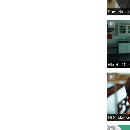
Eux teknis
Htx 9. -10.
Hf 8. klass