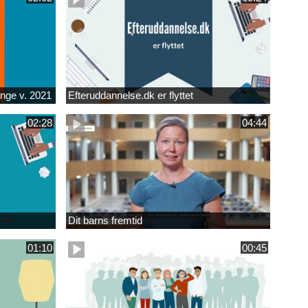
unge v. 2021
Efteruddannelse.dk er flyttet
02:28
04:44
Dit barns fremtid
01:10
00:45