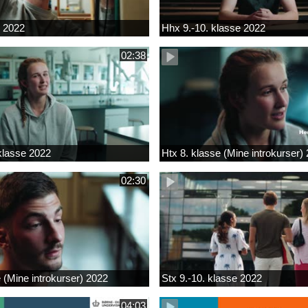
k 2022
Hhx 9.-10. klasse 2022
02:38
 klasse 2022
Htx 8. klasse (Mine introkurser)
02:30
e (Mine introkurser) 2022
Stx 9.-10. klasse 2022
04:03