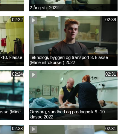
2-årig stx 2022
02:32
02:39
.-10. klasse
Teknologi, byggeri og transport 8. klasse
(Mine introkurser) 2022
02:24
02:31
lasse (Mine
Omsorg, sundhed og pædagogik 9.-10.
klasse 2022
02:38
02:31