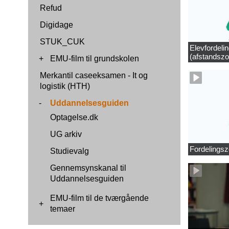
Refud
Digidage
STUK_CUK
Elevfordeli
(afstandszo
+
EMU-film til grundskolen
Merkantil caseeksamen - It og
logistik (HTH)
-
Uddannelsesguiden
Optagelse.dk
UG arkiv
Fordelingsz
Studievalg
Gennemsynskanal til
Uddannelsesguiden
EMU-film til de tværgående
+
temaer