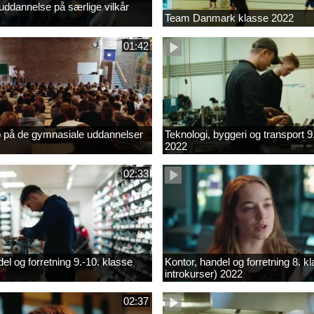
ddannelse på særlige vilkår
Team Danmark klasse 2022
01:42
b på de gymnasiale uddannelser
Teknologi, byggeri og transport 9
2022
02:33
el og forretning 9.-10. klasse
Kontor, handel og forretning 8. k
introkurser) 2022
02:37