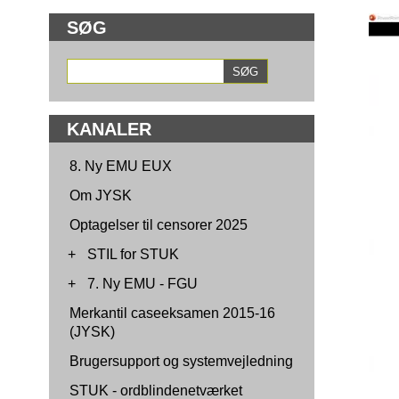
SØG
KANALER
8. Ny EMU EUX
Om JYSK
Optagelser til censorer 2025
+
STIL for STUK
+
7. Ny EMU - FGU
Merkantil caseeksamen 2015-16
(JYSK)
Brugersupport og systemvejledning
STUK - ordblindenetværket