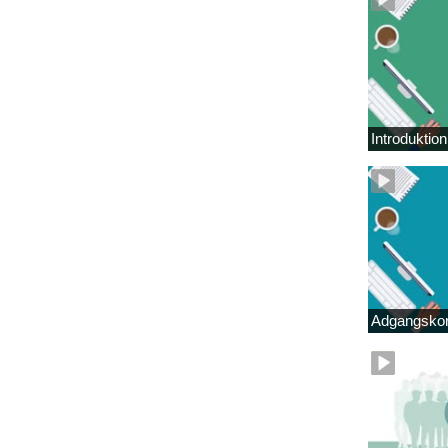
Introduktio
Adgangskor