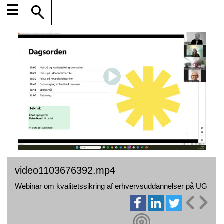
☰
video1103676392.mp4
Webinar om kvalitetssikring af erhvervsuddannelser på UG