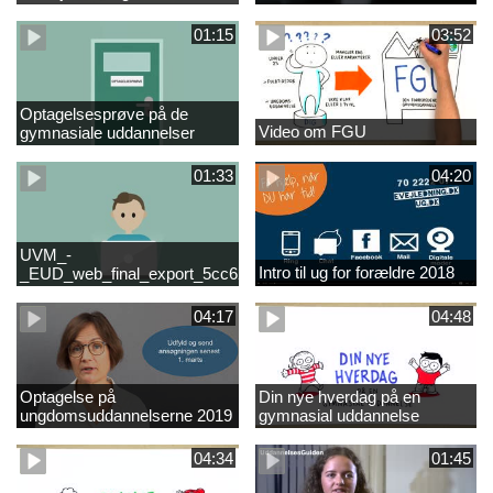
01:15
03:52
Optagelsesprøve på de
Video om FGU
gymnasiale uddannelser
01:33
04:20
UVM_-
Intro til ug for forældre 2018
_EUD_web_final_export_5cc62b2de8a2eab5775e52e524e16290
04:17
04:48
Optagelse på
Din nye hverdag på en
ungdomsuddannelserne 2019
gymnasial uddannelse
04:34
01:45