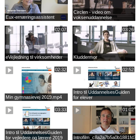
Circlen - video om
Eux-ernæringsassistent
voksenuddannelse
02:07
03:26
eVejledning til virksomheder
Kluddermor
02:32
02:52
Intro til UddannelsesGuiden
Min gymnasievej 2019.mp4
for elever
03:33
01:02
Intro til UddannelsesGuiden
Introfilm_c8a2a7b5a0b1881fd3
for vejledere og lærere 2019