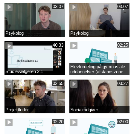
03:07
03:07
Psykolog
Psykolog
40:33
02:25
Elevfordeling på gymnasiale
Studievælgeren 2.1
uddannelser (afstandszone
redigeret)
02:55
03:27
Projektleder
Socialrådgiver
02:20
02:00