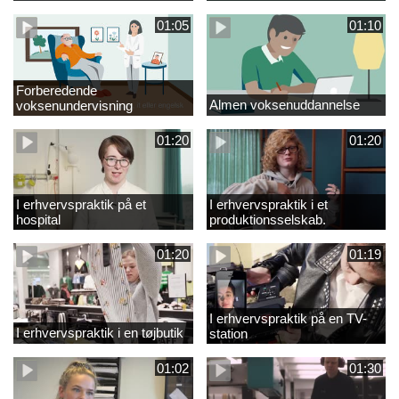
01:05
01:10
Forberedende
Almen voksenuddannelse
voksenundervisning
01:20
01:20
I erhvervspraktik på et
I erhvervspraktik i et
hospital
produktionsselskab.
01:20
01:19
I erhvervspraktik på en TV-
I erhvervspraktik i en tøjbutik
station
01:02
01:30