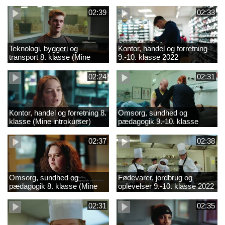
02:39
02:33
Teknologi, byggeri og
Kontor, handel og forretning
transport 8. klasse (Mine
9.-10. klasse 2022
introkurser) 2022
02:24
02:31
Kontor, handel og forretning 8.
Omsorg, sundhed og
klasse (Mine introkurser)
pædagogik 9.-10. klasse
2022
2022
02:37
02:38
Omsorg, sundhed og
Fødevarer, jordbrug og
pædagogik 8. klasse (Mine
oplevelser 9.-10. klasse 2022
introkurser) 2022
02:31
02:35