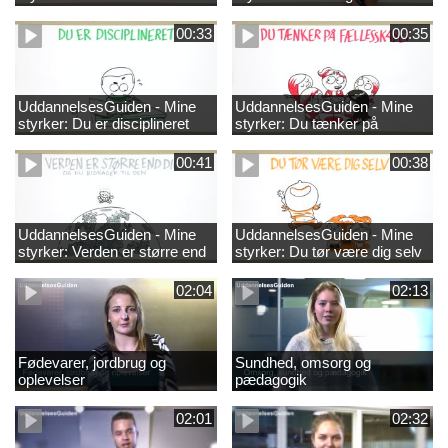
00:33
00:35
UddannelsesGuiden - Mine
UddannelsesGuiden - Mine
styrker: Du er disciplineret
styrker: Du tænker på
fællesskabet
00:41
00:38
UddannelsesGuiden - Mine
UddannelsesGuiden - Mine
styrker: Verden er større end
styrker: Du tør være dig selv
dig og du bidrager til den
02:04
02:13
Fødevarer, jordbrug og
Sundhed, omsorg og
oplevelser
pædagogik
02:01
02:32