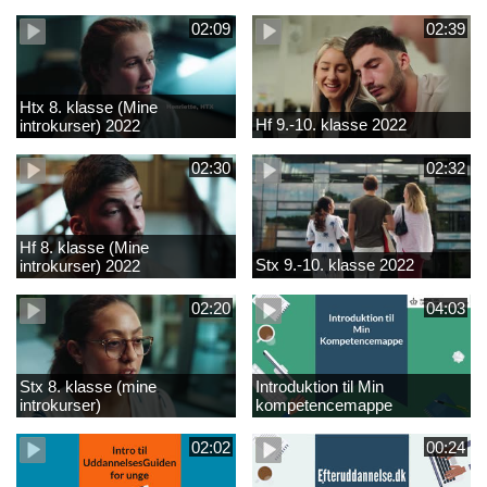
02:09
02:39
Htx 8. klasse (Mine
Hf 9.-10. klasse 2022
introkurser) 2022
02:30
02:32
Hf 8. klasse (Mine
Stx 9.-10. klasse 2022
introkurser) 2022
02:20
04:03
Stx 8. klasse (mine
Introduktion til Min
introkurser)
kompetencemappe
02:02
00:24