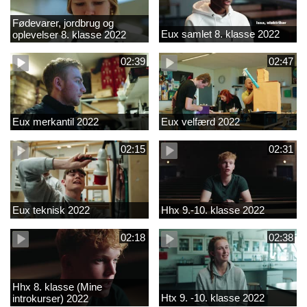
Fødevarer, jordbrug og
Eux samlet 8. klasse 2022
oplevelser 8. klasse 2022
02:39
02:47
Eux merkantil 2022
Eux velfærd 2022
02:15
02:31
Eux teknisk 2022
Hhx 9.-10. klasse 2022
02:18
02:38
Hhx 8. klasse (Mine
Htx 9. -10. klasse 2022
introkurser) 2022