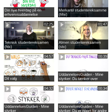
Din nye hverdag på en
Merkantil studentereksamrne
erhvervsuddannelse
(hhx)
02:25
01:47
Teknisk studentereksamen
Almen studentereksamen
(htx)
(stx)
04:57
00:39
UddannelsesGuiden - Mine
Dit valg
styrker: Du tænker over
tingene
04:32
00:34
UddannelsesGuiden - Mine
UddannelsesGuiden - Mine
styrker
styrker: Du er noget for andre