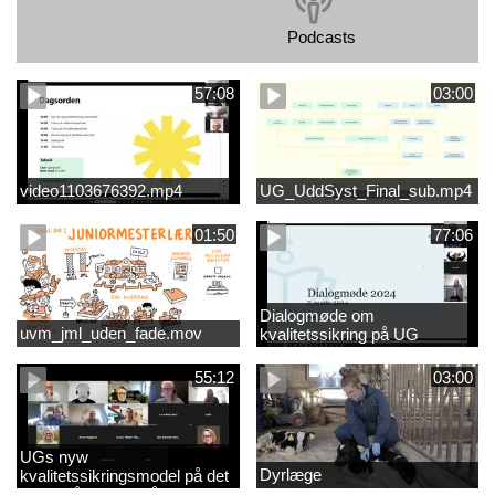
Podcasts
57:08
03:00
video1103676392.mp4
UG_UddSyst_Final_sub.mp4
01:50
77:06
Dialogmøde om
uvm_jml_uden_fade.mov
kvalitetssikring på UG
55:12
03:00
UGs nyw
Dyrlæge
kvalitetssikringsmodel på det
videregående område