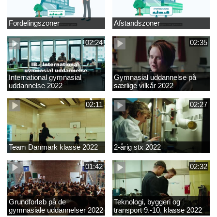
Fordelingszoner
Afstandszoner
02:24
02:35
International gymnasial
Gymnasial uddannelse på
uddannelse 2022
særlige vilkår 2022
02:11
02:27
Team Danmark klasse 2022
2-årig stx 2022
01:42
02:32
Grundforløb på de
Teknologi, byggeri og
gymnasiale uddannelser 2022
transport 9.-10. klasse 2022