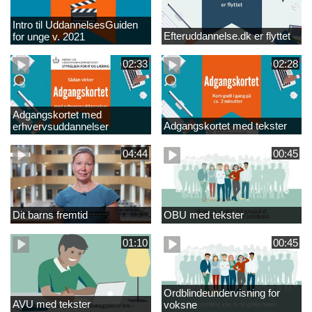
Intro til UddannelsesGuiden
Efteruddannelse.dk er flyttet
for unge v. 2021
02:33
02:28
Adgangskortet med
Adgangskortet med tekster
erhvervsuddannelser
04:44
00:45
Dit barns fremtid
OBU med tekster
01:10
00:45
Ordblindeundervisning for
AVU med tekster
voksne