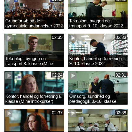
Grundforløb på de
Teknologi, byggeri og
gymnasiale uddannelser 2022
transport 9.-10. klasse 2022
02:39
02:33
Teknologi, byggeri og
Kontor, handel og forretning
transport 8. klasse (Mine
9.-10. klasse 2022
introkurser) 2022
02:24
02:31
Kontor, handel og forretning 8.
Omsorg, sundhed og
klasse (Mine introkurser)
pædagogik 9.-10. klasse
2022
2022
02:37
02:38