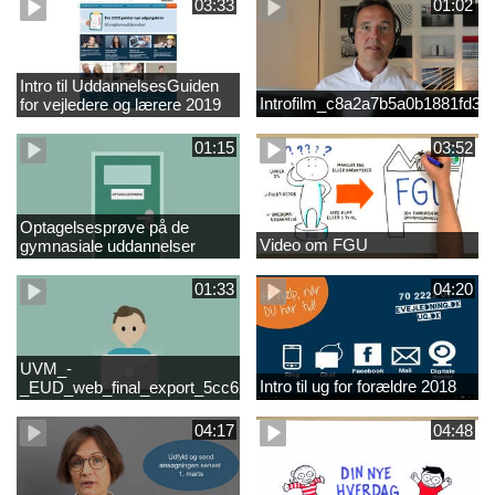
03:33
01:02
Intro til UddannelsesGuiden
Introfilm_c8a2a7b5a0b1881fd3
for vejledere og lærere 2019
01:15
03:52
Optagelsesprøve på de
Video om FGU
gymnasiale uddannelser
01:33
04:20
UVM_-
Intro til ug for forældre 2018
_EUD_web_final_export_5cc62b2de8a2eab5775e52e524e16290
04:17
04:48