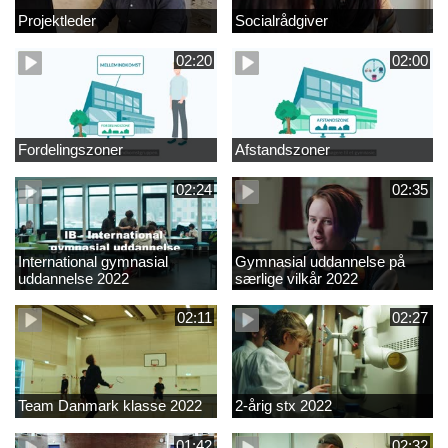
Projektleder
Socialrådgiver
02:20
02:00
Fordelingszoner
Afstandszoner
02:24
02:35
International gymnasial
Gymnasial uddannelse på
uddannelse 2022
særlige vilkår 2022
02:11
02:27
Team Danmark klasse 2022
2-årig stx 2022
01:42
02:32