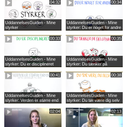
04:32
00:34
UddannelsesGuiden - Mine
UddannelsesGuiden - Mine
styrker
styrker: Du er noget for andre
00:33
00:35
UddannelsesGuiden - Mine
UddannelsesGuiden - Mine
styrker: Du er disciplineret
styrker: Du tænker på
fællesskabet
00:41
00:38
UddannelsesGuiden - Mine
UddannelsesGuiden - Mine
styrker: Verden er større end
styrker: Du tør være dig selv
dig og du bidrager til den
02:04
02:13