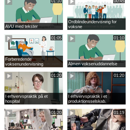
01:10
00:45
Ordblindeundervisning for
AVU med tekster
voksne
01:05
01:10
Forberedende
Almen voksenuddannelse
voksenundervisning
01:20
01:20
I erhvervspraktik på et
I erhvervspraktik i et
hospital
produktionsselskab.
01:20
01:19