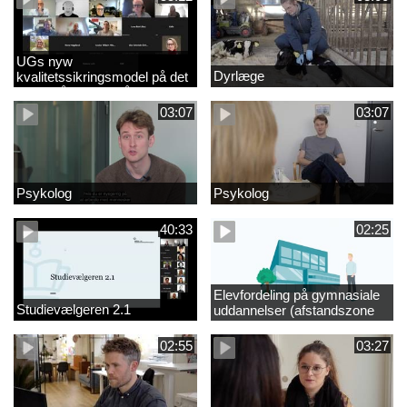
UGs nyw
Dyrlæge
kvalitetssikringsmodel på det
videregående område
03:07
03:07
Psykolog
Psykolog
40:33
02:25
Elevfordeling på gymnasiale
Studievælgeren 2.1
uddannelser (afstandszone
redigeret)
02:55
03:27