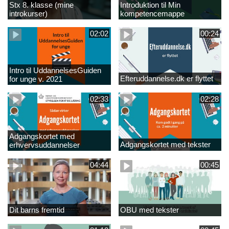
Stx 8. klasse (mine
Introduktion til Min
introkurser)
kompetencemappe
02:02
00:24
Intro til UddannelsesGuiden
Efteruddannelse.dk er flyttet
for unge v. 2021
02:33
02:28
Adgangskortet med
Adgangskortet med tekster
erhvervsuddannelser
04:44
00:45
Dit barns fremtid
OBU med tekster