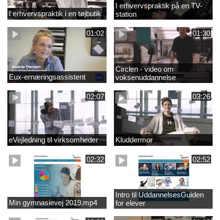
I erhvervspraktik på en TV-
I erhvervspraktik i en tøjbutik
station
01:02
01:30
Circlen - video om
Eux-ernæringsassistent
voksenuddannelse
02:07
03:26
eVejledning til virksomheder
Kluddermor
02:32
02:52
Intro til UddannelsesGuiden
Min gymnasievej 2019.mp4
for elever