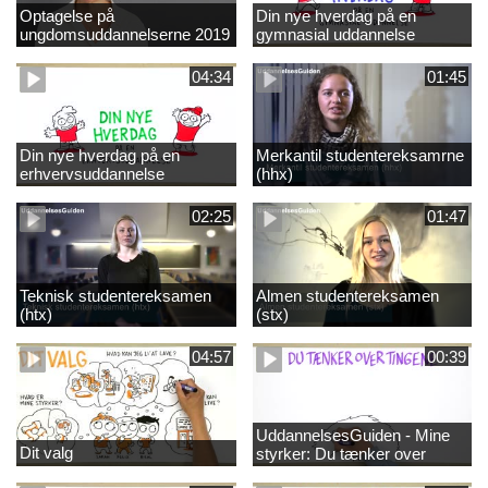
Optagelse på
Din nye hverdag på en
ungdomsuddannelserne 2019
gymnasial uddannelse
04:34
01:45
Din nye hverdag på en
Merkantil studentereksamrne
erhvervsuddannelse
(hhx)
02:25
01:47
Teknisk studentereksamen
Almen studentereksamen
(htx)
(stx)
04:57
00:39
UddannelsesGuiden - Mine
Dit valg
styrker: Du tænker over
tingene