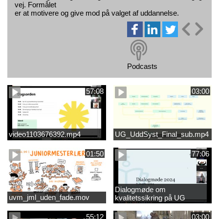
vej. Formålet
er at motivere og give mod på valget af uddannelse.
Podcasts
57:08
03:00
video1103676392.mp4
UG_UddSyst_Final_sub.mp4
01:50
77:06
Dialogmøde om
uvm_jml_uden_fade.mov
kvalitetssikring på UG
55:12
03:00