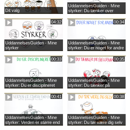
UddannelsesGuiden - Mine
Dit valg
styrker: Du tænker over
tingene
04:32
00:34
UddannelsesGuiden - Mine
UddannelsesGuiden - Mine
styrker
styrker: Du er noget for andre
00:33
00:35
UddannelsesGuiden - Mine
UddannelsesGuiden - Mine
styrker: Du er disciplineret
styrker: Du tænker på
fællesskabet
00:41
00:38
UddannelsesGuiden - Mine
UddannelsesGuiden - Mine
styrker: Verden er større end
styrker: Du tør være dig selv
dig og du bidrager til den