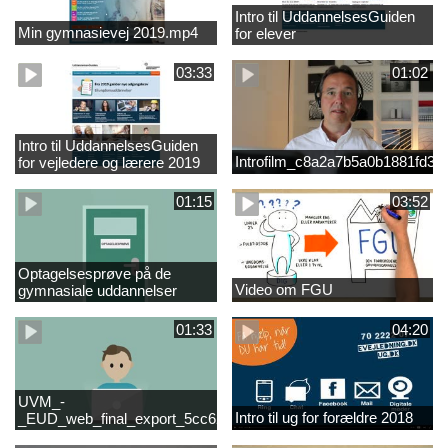
Intro til UddannelsesGuiden
Min gymnasievej 2019.mp4
for elever
03:33
01:02
Intro til UddannelsesGuiden
Introfilm_c8a2a7b5a0b1881fd3
for vejledere og lærere 2019
01:15
03:52
Optagelsesprøve på de
Video om FGU
gymnasiale uddannelser
01:33
04:20
UVM_-
Intro til ug for forældre 2018
_EUD_web_final_export_5cc62b2de8a2eab5775e52e524e16290