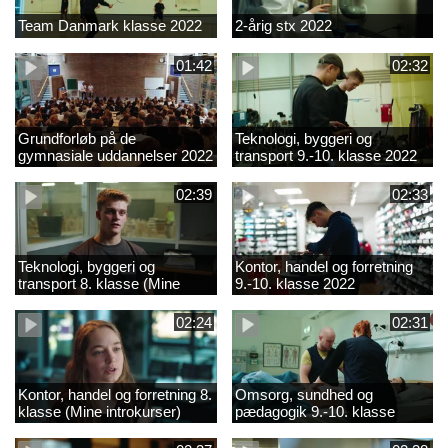
Team Danmark klasse 2022
2-årig stx 2022
01:42
02:32
Grundforløb på de
Teknologi, byggeri og
gymnasiale uddannelser 2022
transport 9.-10. klasse 2022
02:39
02:33
Teknologi, byggeri og
Kontor, handel og forretning
transport 8. klasse (Mine
9.-10. klasse 2022
introkurser) 2022
02:24
02:31
Kontor, handel og forretning 8.
Omsorg, sundhed og
klasse (Mine introkurser)
pædagogik 9.-10. klasse
2022
2022