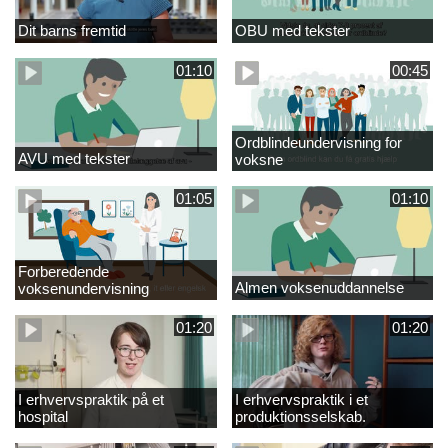
Dit barns fremtid
OBU med tekster
01:10
00:45
Ordblindeundervisning for
AVU med tekster
voksne
01:05
01:10
Forberedende
Almen voksenuddannelse
voksenundervisning
01:20
01:20
I erhvervspraktik på et
I erhvervspraktik i et
hospital
produktionsselskab.