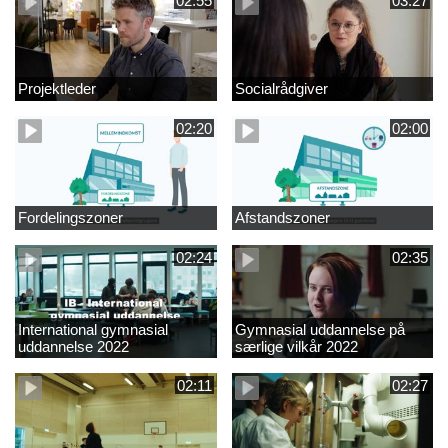
02:55
03:27
Projektleder
Socialrådgiver
02:20
02:00
Fordelingszoner
Afstandszoner
02:24
02:35
International gymnasial
Gymnasial uddannelse på
uddannelse 2022
særlige vilkår 2022
02:11
02:27