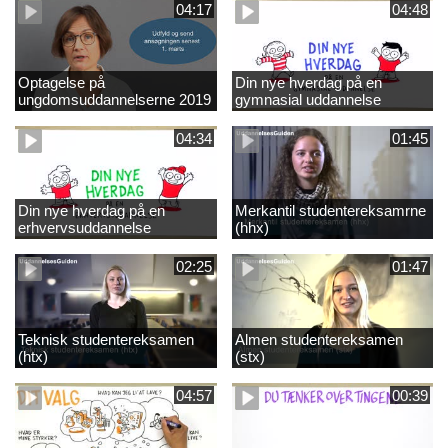
04:17
04:48
Optagelse på
Din nye hverdag på en
ungdomsuddannelserne 2019
gymnasial uddannelse
04:34
01:45
Din nye hverdag på en
Merkantil studentereksamrne
erhvervsuddannelse
(hhx)
02:25
01:47
Teknisk studentereksamen
Almen studentereksamen
(htx)
(stx)
04:57
00:39