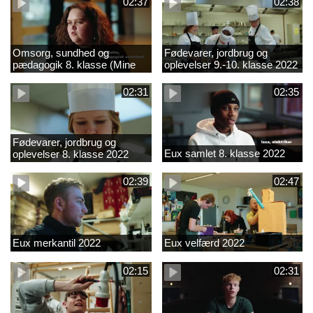
02:37
02:38
Omsorg, sundhed og
Fødevarer, jordbrug og
pædagogik 8. klasse (Mine
oplevelser 9.-10. klasse 2022
introkurser) 2022
02:31
02:35
Fødevarer, jordbrug og
Eux samlet 8. klasse 2022
oplevelser 8. klasse 2022
02:39
02:47
Eux merkantil 2022
Eux velfærd 2022
02:15
02:31