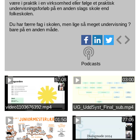
være i praktik i en virksomhed eller følge et praktisk
undervisningsforløb på en anden slags skole end
folkeskolen.
Du har færre fag i skolen, men lige så meget undervisning ?
bare på en anden måde.
Podcasts
57:08
03:00
video1103676392.mp4
UG_UddSyst_Final_sub.mp4
01:50
77:06