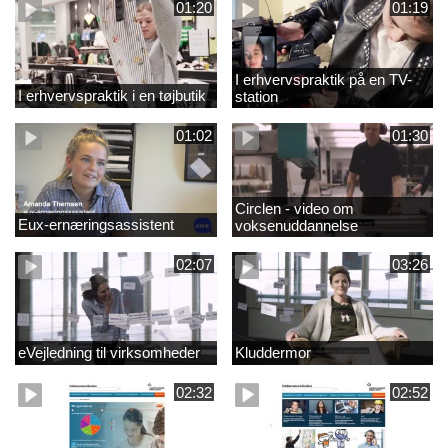
01:20
01:19
I erhvervspraktik på en TV-
I erhvervspraktik i en tøjbutik
station
01:02
01:30
Circlen - video om
Eux-ernæringsassistent
voksenuddannelse
02:07
03:26
eVejledning til virksomheder
Kluddermor
02:32
02:52