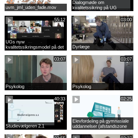
Dialogmøde om
uvm_jml_uden_fade.mov
kvalitetssikring på UG
55:12
03:00
UGs nyw
Dyrlæge
kvalitetssikringsmodel på det
videregående område
03:07
03:07
Psykolog
Psykolog
40:33
02:25
Elevfordeling på gymnasiale
Studievælgeren 2.1
uddannelser (afstandszone
redigeret)