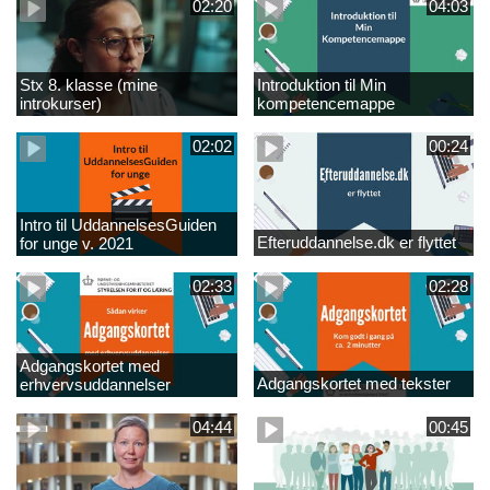
02:20
04:03
Stx 8. klasse (mine
Introduktion til Min
introkurser)
kompetencemappe
02:02
00:24
Intro til UddannelsesGuiden
Efteruddannelse.dk er flyttet
for unge v. 2021
02:33
02:28
Adgangskortet med
Adgangskortet med tekster
erhvervsuddannelser
04:44
00:45