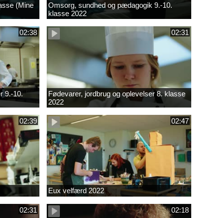
lasse (Mine
Omsorg, sundhed og pædagogik 9.-10.
klasse 2022
02:38
02:31
r 9.-10.
Fødevarer, jordbrug og oplevelser 8. klasse
2022
02:39
02:47
Eux velfærd 2022
02:31
02:18