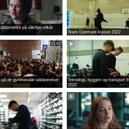
ddannelse på særlige vilkår
Team Danmark klasse 2022
01:42
b på de gymnasiale uddannelser
Teknologi, byggeri og transport 9
2022
02:33