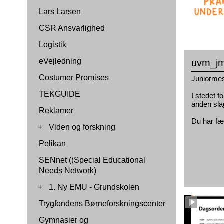
Lars Larsen
CSR Ansvarlighed
Logistik
eVejledning
uvm_jm
Costumer Promises
Juniormest
TEKGUIDE
I stedet f
anden sla
Reklamer
Du har fæ
+
Viden og forskning
Pelikan
SENnet ((Special Educational
Needs Network)
+
1. Ny EMU - Grundskolen
Trygfondens Børneforskningscenter
Gymnasier og