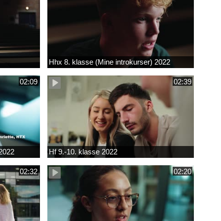
Hhx 8. klasse (Mine introkurser) 2022
02:09
02:39
 2022
Hf 9.-10. klasse 2022
02:32
02:20