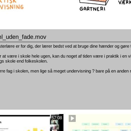
l_uden_fade.mov
erlære er for dig, der lærer bedst ved at bruge dine hænder og gøre tin
or at være i skole hele ugen, kan du noget af tiden være i praktik i en
gs skole end folkeskolen.
rre fag i skolen, men lige så meget undervisning ? bare på en anden
57:08