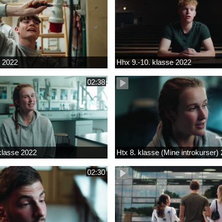
k 2022
Hhx 9.-10. klasse 2022
02:38
 klasse 2022
Htx 8. klasse (Mine introkurser)
02:30