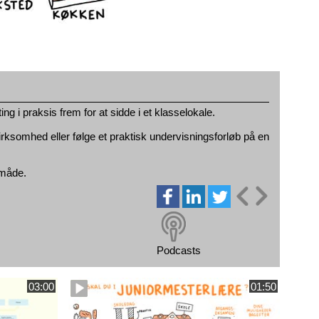
g i praksis frem for at sidde i et klasselokale.
 virksomhed eller følge et praktisk undervisningsforløb på en
 måde.
Podcasts
03:00
01:50