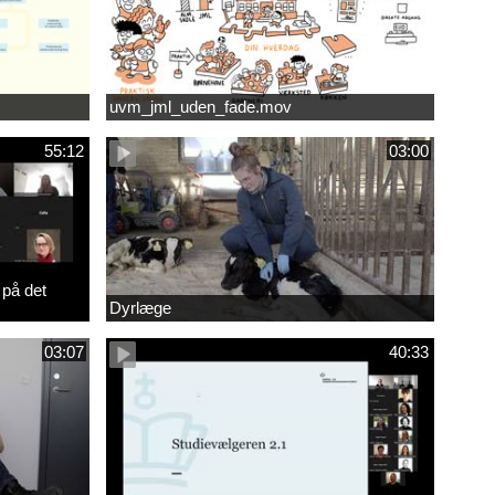
uvm_jml_uden_fade.mov
55:12
03:00
 på det
Dyrlæge
03:07
40:33