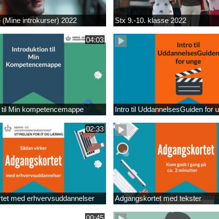
e (Mine introkurser) 2022
Stx 9.-10. klasse 2022
04:03
n til Min kompetencemappe
Intro til UddannelsesGuiden for 
02:33
tet med erhvervsuddannelser
Adgangskortet med tekster
00:45