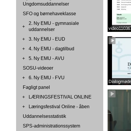
Ungdomsuddannelser
SFO og børnehaveklasse
2. Ny EMU - gymnasiale
+
video1103
uddannelser
+
3. Ny EMU - EUD
+
4. Ny EMU - dagtilbud
+
5. Ny EMU - AVU
SOSU-videoer
+
6. Ny EMU - FVU
Dialogmøde 
Fagligt panel
+
LÆRINGSFESTIVAL ONLINE
+
Læringsfestival Online - åben
Uddannelsesstatistik
SPS-administrationssystem