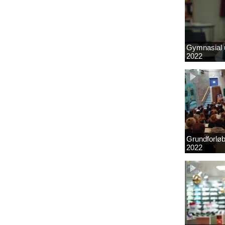
Gymnasial u
2022
Grundforlø
2022