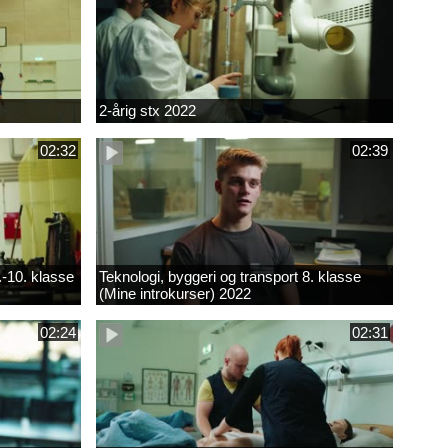
2-årig stx 2022
02:32
02:39
.-10. klasse
Teknologi, byggeri og transport 8. klasse
(Mine introkurser) 2022
02:24
02:31