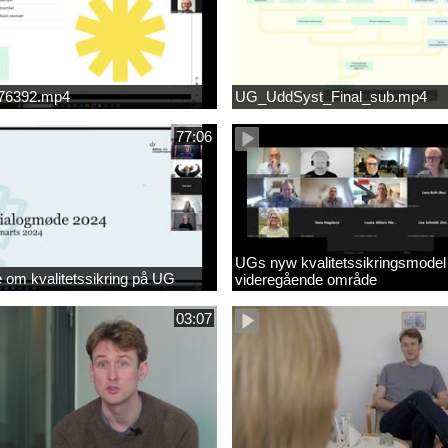
676392.mp4
UG_UddSyst_Final_sub.mp4
77:06
UGs nyw kvalitetssikringsmodel
om kvalitetssikring på UG
videregående område
03:07