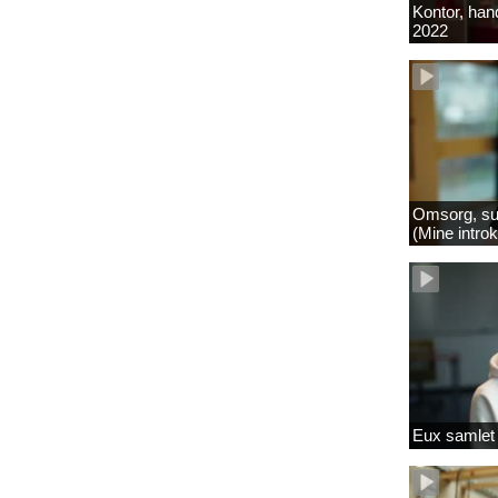
Kontor, hand
2022
Omsorg, su
(Mine intro
Eux samlet 