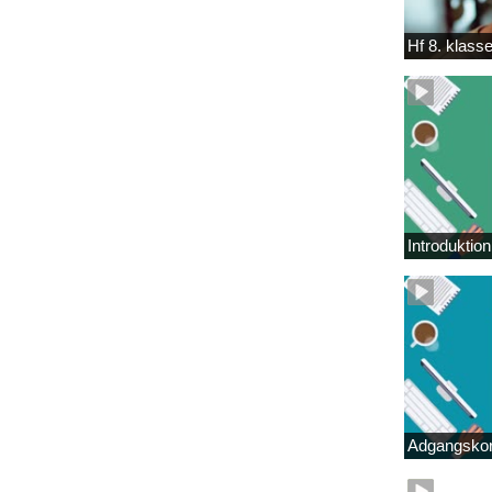
Hf 8. klass
Introduktio
Adgangskor