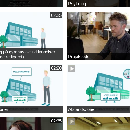
Psykolog
02:25
ng på gymnasiale uddannelser
Projektleder
ne redigeret)
02:20
oner
Afstandszoner
02:35