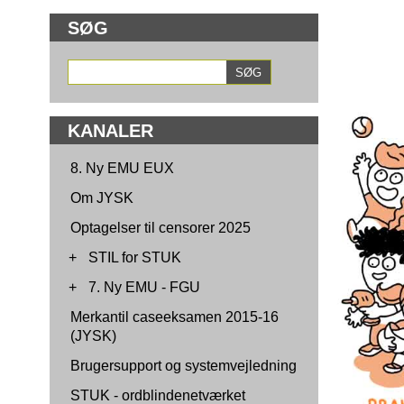
SØG
KANALER
8. Ny EMU EUX
Om JYSK
Optagelser til censorer 2025
+
STIL for STUK
+
7. Ny EMU - FGU
Merkantil caseeksamen 2015-16
(JYSK)
Brugersupport og systemvejledning
STUK - ordblindenetværket