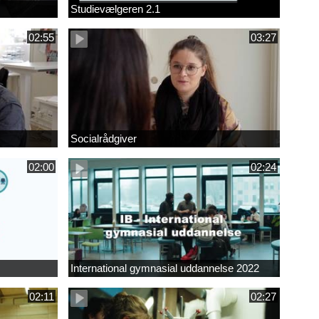
Studievælgeren 2.1
02:55
03:27
Socialrådgiver
02:00
02:24
International gymnasial uddannelse 2022
02:11
02:27