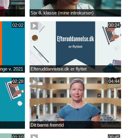
Stx 8. klasse (mine introkurser)
02:02
00:24
unge v. 2021
Efteruddannelse.dk er flyttet
02:28
04:44
Dit barns fremtid
01:10
00:45