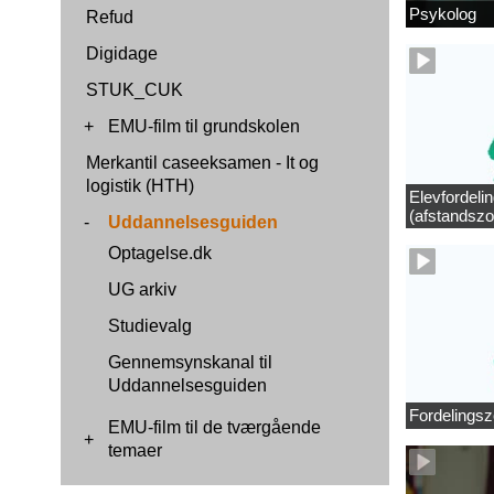
Psykolog
Refud
Digidage
STUK_CUK
+
EMU-film til grundskolen
Merkantil caseeksamen - It og
logistik (HTH)
Elevfordeli
(afstandszo
-
Uddannelsesguiden
Optagelse.dk
UG arkiv
Studievalg
Gennemsynskanal til
Uddannelsesguiden
Fordelingsz
EMU-film til de tværgående
+
temaer