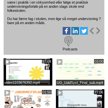
være i praktik i en virksomhed eller følge et praktisk
undervisningsforløb på en anden slags skole end
folkeskolen.
Du har færre fag i skolen, men lige så meget undervisning ?
bare på en anden måde.
Podcasts
57:08
03:00
video1103676392.mp4
UG_UddSyst_Final_sub.mp4
01:50
77:06