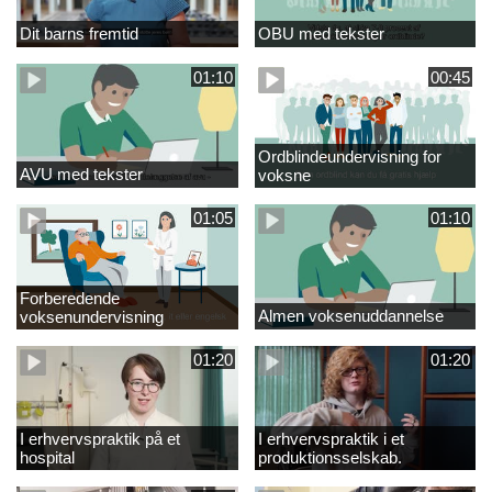
Dit barns fremtid
OBU med tekster
01:10
00:45
Ordblindeundervisning for
AVU med tekster
voksne
01:05
01:10
Forberedende
Almen voksenuddannelse
voksenundervisning
01:20
01:20
I erhvervspraktik på et
I erhvervspraktik i et
hospital
produktionsselskab.