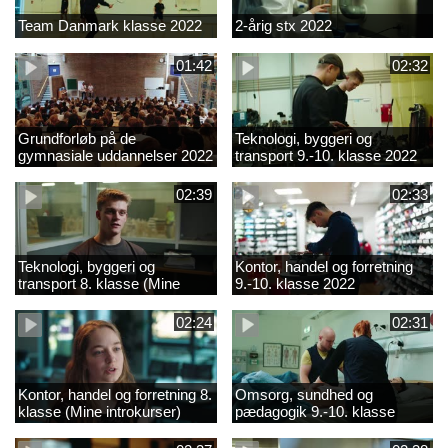
Team Danmark klasse 2022
2-årig stx 2022
01:42
02:32
Grundforløb på de
Teknologi, byggeri og
gymnasiale uddannelser 2022
transport 9.-10. klasse 2022
02:39
02:33
Teknologi, byggeri og
Kontor, handel og forretning
transport 8. klasse (Mine
9.-10. klasse 2022
introkurser) 2022
02:24
02:31
Kontor, handel og forretning 8.
Omsorg, sundhed og
klasse (Mine introkurser)
pædagogik 9.-10. klasse
2022
2022