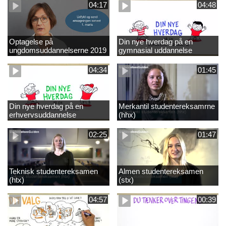
04:17
04:48
Optagelse på
Din nye hverdag på en
ungdomsuddannelserne 2019
gymnasial uddannelse
04:34
01:45
Din nye hverdag på en
Merkantil studentereksamrne
erhvervsuddannelse
(hhx)
02:25
01:47
Teknisk studentereksamen
Almen studentereksamen
(htx)
(stx)
04:57
00:39