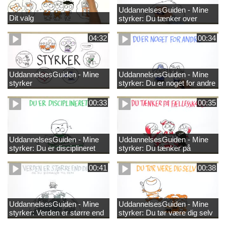
UddannelsesGuiden - Mine
Dit valg
styrker: Du tænker over
tingene
04:32
00:34
UddannelsesGuiden - Mine
UddannelsesGuiden - Mine
styrker
styrker: Du er noget for andre
00:33
00:35
UddannelsesGuiden - Mine
UddannelsesGuiden - Mine
styrker: Du er disciplineret
styrker: Du tænker på
fællesskabet
00:41
00:38
UddannelsesGuiden - Mine
UddannelsesGuiden - Mine
styrker: Verden er større end
styrker: Du tør være dig selv
dig og du bidrager til den