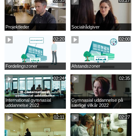
02:55
03:27
Projektleder
Socialrådgiver
02:20
02:00
Fordelingszoner
Afstandszoner
02:24
02:35
International gymnasial
Gymnasial uddannelse på
uddannelse 2022
særlige vilkår 2022
02:11
02:27