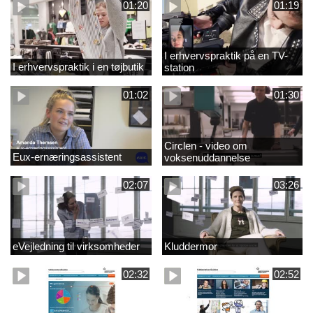
01:20
01:19
I erhvervspraktik på en TV-
I erhvervspraktik i en tøjbutik
station
01:02
01:30
Circlen - video om
Eux-ernæringsassistent
voksenuddannelse
02:07
03:26
eVejledning til virksomheder
Kluddermor
02:32
02:52