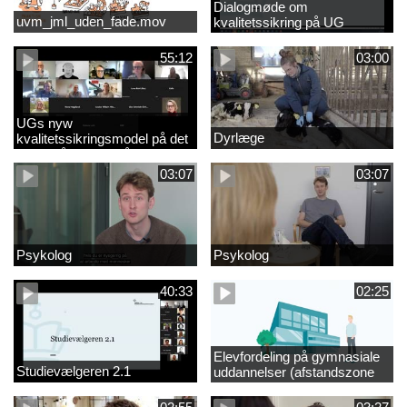
Dialogmøde om
uvm_jml_uden_fade.mov
kvalitetssikring på UG
55:12
03:00
UGs nyw
Dyrlæge
kvalitetssikringsmodel på det
videregående område
03:07
03:07
Psykolog
Psykolog
40:33
02:25
Elevfordeling på gymnasiale
Studievælgeren 2.1
uddannelser (afstandszone
redigeret)