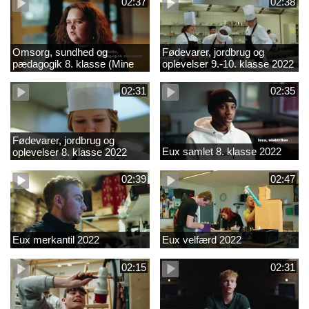
02:37
02:38
Omsorg, sundhed og
Fødevarer, jordbrug og
pædagogik 8. klasse (Mine
oplevelser 9.-10. klasse 2022
introkurser) 2022
02:31
02:35
Fødevarer, jordbrug og
Eux samlet 8. klasse 2022
oplevelser 8. klasse 2022
02:39
02:47
Eux merkantil 2022
Eux velfærd 2022
02:15
02:31