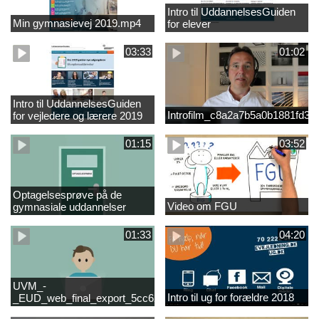
Intro til UddannelsesGuiden
Min gymnasievej 2019.mp4
for elever
03:33
01:02
Intro til UddannelsesGuiden
Introfilm_c8a2a7b5a0b1881fd3
for vejledere og lærere 2019
01:15
03:52
Optagelsesprøve på de
Video om FGU
gymnasiale uddannelser
01:33
04:20
UVM_-
Intro til ug for forældre 2018
_EUD_web_final_export_5cc62b2de8a2eab5775e52e524e16290