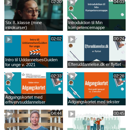
02:20
04:03
Stx 8. klasse (mine
Introduktion til Min
introkurser)
kompetencemappe
02:02
00:24
Intro til UddannelsesGuiden
Efteruddannelse.dk er flyttet
for unge v. 2021
02:33
02:28
Adgangskortet med
Adgangskortet med tekster
erhvervsuddannelser
04:44
00:45