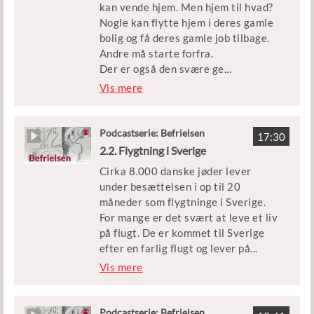
kan vende hjem. Men hjem til hvad?
der dør?
Nogle kan flytte hjem i deres gamle
bolig og få deres gamle job tilbage.
Episoden er en del af podcastserien
Andre må starte forfra.
’Befrielsen’.
Der er også den svære ge
...
nforening. Nogle forældre efterlod
Vis mere
Medvirkende: Historiker og tidl.
deres børn i Danmark, da de selv
overlæge Kirsten Lylloff.
flygtede til Sverige. Hvorfor gjorde
de det, og hvad får det af betydning
Podcastserie: Befrielsen
Klip: DR, Københavns Beredskab,
17:30
for familielivet?
2.2. Flygtning i Sverige
læge Gerda Seidelin Wegeners
rapport og filmen ’Danmark i lænker’.
Cirka 8.000 danske jøder lever
Og hvordan håndterer de
under besættelsen i op til 20
hjemvendte og deres omgivelser de
Udgivet af Børne- og
måneder som flygtninge i Sverige.
voldsomme oplevelser, som de
Undervisningsministeriet
For mange er det svært at leve et liv
danske jøder har gennemgået under
på flugt. De er kommet til Sverige
krigen?
efter en farlig flugt og lever på
...
tålt ophold som flygtninge. Og
Vis mere
Episoden er en del af podcastserien
mange har familie eller venner, der
’Befrielsen’.
er blevet deporteret til
koncentrationslejren
Podcastserie: Befrielsen