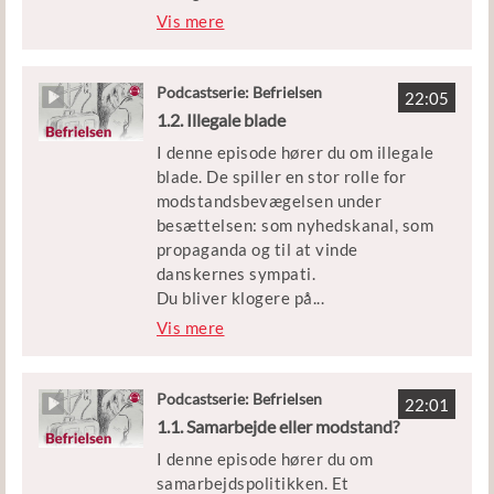
iden før krigen. Find ud af, hvem der
Vis mere
Udgivet af Børne- og
vinder magtkampen, og hvordan
Undervisningsministeriet
modstandskampens barske
handlinger påvirker mange
Podcastserie: Befrielsen
22:05
modstandsfolk i årene efter krigen.
1.2. Illegale blade
I denne episode hører du om illegale
Episoden er en del af podcastserien
blade. De spiller en stor rolle for
’Befrielsen’.
modstandsbevægelsen under
besættelsen: som nyhedskanal, som
Medvirkende: Historiker Peter
propaganda og til at vinde
Birkelund
danskernes sympati.
Du bliver klogere på
...
Klip: DR, Københavns Beredskab,
, hvorfor danskere sætter livet på
Vis mere
Frihedsmuseet og interview med Lis
spil for at udgive blade og aviser
Mellemgaard fra ’Copenhagen Film
under krigen. Og hvordan de illegale
Company – Short & Doc’
blade spiller en afgørende rolle for
Podcastserie: Befrielsen
22:01
modstandsarbejdet.
1.1. Samarbejde eller modstand?
Udgivet af: Børne- og
Undervisningsministeriet
I denne episode hører du om
Episoden er en del af podcastserien
samarbejdspolitikken. Et
’Befrielsen’.