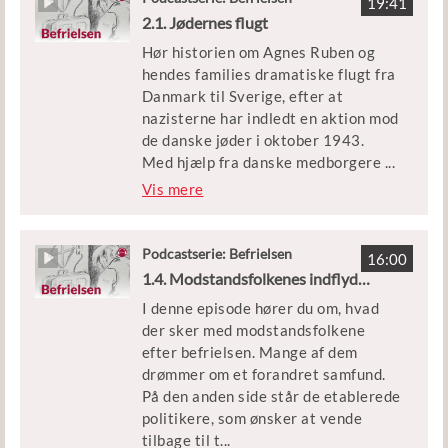
Medvirkende: Allan Falk og
19:41
Theresienstadt.
2.1. Jødernes flugt
historiker Sofie Lene Bak
Hør historien om Agnes Ruben og
Episoden er en del af podcastserien
Klip: Filmcentralen og Københavns
hendes families dramatiske flugt fra
’Befrielsen’.
Beredskab
Danmark til Sverige, efter at
nazisterne har indledt en aktion mod
Medvirkende: Historiker Sofie Lene
Udgivet af Børne- og
de danske jøder i oktober 1943.
Bak
Undervisningsministeriet
Med hjælp fra danske medborgere
...
lykkedes det for næsten 8.000
Vis mere
Klip: DIIS, Københavns Beredskab og
danske jøder at flygte over Øresund
DR
og dermed undgå at blive sendt i
koncentrationslejr.
Podcastserie: Befrielsen
Udgivet af Børne- og
16:00
1.4. Modstandsfolkenes indflydelse
Undervisningsministeriet
Episoden er en del af podcastserien
I denne episode hører du om, hvad
’Befrielsen’.
der sker med modstandsfolkene
efter befrielsen. Mange af dem
Medvirkende: Agnes Ruben og
drømmer om et forandret samfund.
historiker Sofie Lene Bak
På den anden side står de etablerede
politikere, som ønsker at vende
Klip: DR og Københavns Beredskab
tilbage til t
...