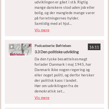
udviklingen er gået i stå. Rigtig
mange danskere stod uden job eller
bolig, og der manglede mange varer
på forretningernes hylder.
Samtidig med at hjul
...
ene skulle rulles i gang i samfundet,
Vis mere
skulle man også sikre landet mod at
blive besat igen, hvis der skulle
bryde en ny stor krig ud.
Podcastserie: Befrielsen
16:11
3.3 Den politiske udvikling
I denne episode af Befrielsen kan du
Da den tyske besættelsesmagt
blive klogere på den økonomiske
forlader Danmark i maj 1945, har
genopbygning efter krigen og på,
Danmark ikke nogen regering og
hvorfor Danmark kom med i den
eller noget politi, og derfor hersker
vestlige forsvarsalliance, Nato.
der politisk kaos i landet.
Hør om udviklingen fra de
Medvirkende: Historiker Niels Wium
demokratisk set
...
Olesen
meget atypiske magtforhold efter
Vis mere
befrielsen og frem, til danskerne et
Klip: Københavns Beredskab
halvt år senere går til valg og