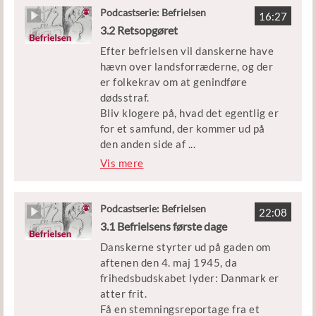
stemmer på at få deres gamle
Podcastserie: Befrielsen
Udgivet af Børne- og
16:27
hverdag fra før krigen tilbage.
3.2 Retsopgøret
Undervisningsministeriet
Efter befrielsen vil danskerne have
hævn over landsforræderne, og der
Medvirkende: Historiker Niels Wium
er folkekrav om at genindføre
Olesen
dødsstraf.
Bliv klogere på, hvad det egentlig er
Klip: DR, Filmcentralen,
for et samfund, der kommer ud på
Frihedsmuseet og Københavns
den anden side af
...
Beredskab
fem års besættelse.
Vis mere
Udgivet af Børne- og
Medvirkende: Historiker Niels Wium
Undervisningsministeriet
Olesen
Podcastserie: Befrielsen
22:08
3.1 Befrielsens første dage
Klip: DR, TV2, Frihedsmuseet og
Danskerne styrter ud på gaden om
Københavns Beredskab
aftenen den 4. maj 1945, da
frihedsbudskabet lyder: Danmark er
Udgivet af Børne- og
atter frit.
Undervisningsministeriet
Få en stemningsreportage fra et