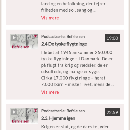
land og en befolkning, der fejrer
friheden med sol, sang og
...
skåltaler – men også med stor
Vis mere
hævntørst over for landsforrædere.
Medvirkende: Historiker Claus
Podcastserie: Befrielsen
19:00
Bundgård Christensen
2.4 De tyske flygtninge
I løbet af 1945 ankommer 250.000
Klip: DR, Frihedsmuseet,
tyske flygtninge til Danmark. De er
Filmcentralen, Radio Syd, Nils
på flugt fra krig og rædsler, de er
Svalebøgs dokumentarfilm ’Jeg
udsultede, og mange er syge.
glemmer det aldrig - en
Cirka 17.000 flygtninge – heraf
modstandsmands erindringer’ og
7.000 børn – mister livet, mens de
...
Københavns Beredskab.
opholder sig i danske flygtningelejre
Vis mere
i årene 1945-49.
Udgivet af Børne- og
Undervisningsministeriet
Men hvordan kommer det så vidt?
Podcastserie: Befrielsen
22:59
Hvad er det for nogle forhold, de
2.3. Hjemme igen
tyske flygtninge lever under? Og
Krigen er slut, og de danske jøder
hvorfor er der så mange flygtninge,