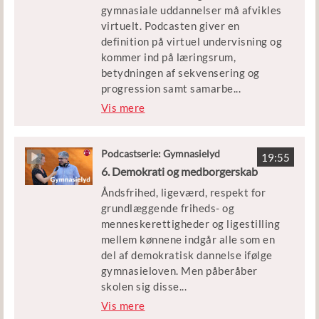
professor i danskfagets didaktik på
gymnasiale uddannelser må afvikles
SDU og primus motor i en lang række
virtuelt. Podcasten giver en
forskningsprojekter om skriftlighed
definition på virtuel undervisning og
og skri-veudvikling i gymnasiet
kommer ind på læringsrum,
betydningen af sekvensering og
progression samt samarbe
...
jde i faggrupper.
Vis mere
Christian Dalsgaard er lektor ved
Center for Undervisningsudvikling
Podcastserie: Gymnasielyd
19:55
på Institut for Kommunikation og
6. Demokrati og medborgerskab
Kultur på Medievidenskab, Aarhus
Åndsfrihed, ligeværd, respekt for
Universitet. Thomas Jørgensen er
grundlæggende friheds- og
rektor på Borupgaard Gymnasium og
menneskerettigheder og ligestilling
sammen med Ivar Ørnby fra UNORD
mellem kønnene indgår alle som en
og Anne-Birgitte Rasmussen fra Det
del af demokratisk dannelse ifølge
Åbne Gymnasium har han været
gymnasieloven. Men påberåber
initiativtager til et projekt for at
skolen sig disse
...
kvalificere brugen af virtuel
værdier som et værn imod andre
Vis mere
undervisning i gymnasial
kulturer, eller er disse begreber et