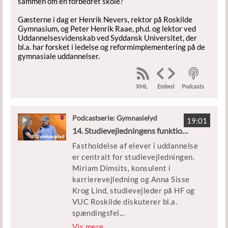
sammen om en forbedret skole?
Gæsterne i dag er Henrik Nevers, rektor på Roskilde
Gymnasium, og Peter Henrik Raae, ph.d. og lektor ved
Uddannelsesvidenskab ved Syddansk Universitet, der
bl.a. har forsket i ledelse og reformimplementering på de
gymnasiale uddannelser.
XML
Podcasts
Embed
Podcastserie: Gymnasielyd
19:01
14. Studievejledningens funktion på uddannelsesinstitutionerne
Fastholdelse af elever i uddannelse
er centralt for studievejledningen.
Miriam Dimsits, konsulent i
karrierevejledning og Anna Sisse
Krog Lind, studievejleder på HF og
VUC Roskilde diskuterer bl.a.
spændingsfel
...
tet mellem at arbejde reaktivt eller
Vis mere