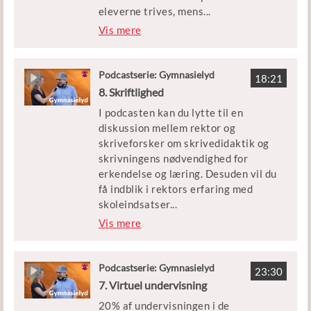
udviklingsarbejde fra EVAs
eleverne trives, mens
...
undersøgelser herom. Camilla Rye er
dem, som mistrives, får det værre.
Vis mere
rektor på Egedal gymnasium og har
Og mens vi taler om den bredere
erfaring med datainformeret
mistrivsel blandet sammen med de
skoleindsatser.
svære diagnoser, bliver det relevant
Podcastserie: Gymnasielyd
18:21
at spørge, hvad skolen skal og kan
8. Skriftlighed
løfte? Skal vi tale om livsduelighed
I podcasten kan du lytte til en
frem for lykke, hvad kan vi lære af de
diskussion mellem rektor og
sårbare elever, og hvordan kan
skriveforsker om skrivedidaktik og
trivselsarbejdet struktureres og
skrivningens nødvendighed for
integreres i skolens øvrige
erkendelse og læring. Desuden vil du
kvalitetsarbejde?
få indblik i rektors erfaring med
skoleindsatser
...
, der styrker elevernes skriftlige
Vis mere
kompetencer. Det handler om at
gøre det individuelle til noget fælles.
Podcastserie: Gymnasielyd
23:30
Mette Trangbæk er rektor på Greve
7. Virtuel undervisning
Gymnasium, Ellen Krogh er
20% af undervisningen i de