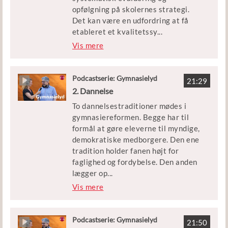
Katznelson, forsker på CFU og
opfølgning på skolernes strategi.
medforfatter til bogen
Det kan være en udfordring at få
”Karakterbogen”, og Nicolas
etableret et kvalitetssy
...
Marinos, lektor på Lyngby
stem, der er omfattende nok til at
Vis mere
Gymnasium, der bl.a. har skrevet om
systematisere mange tiltag og
summativ evaluering i
samtidig tilstrækkeligt fokuseret, så
Gymnasiepædagogik.
man ikke ender med et for tungt
Podcastserie: Gymnasielyd
21:29
administrativt bureaukrati. Lærere
2. Dannelse
kan også føle sig anfægtet af det,
To dannelsestraditioner mødes i
der kan ses som en indgriben i privat
gymnasiereformen. Begge har til
praksis. Hvordan udvikler man et
formål at gøre eleverne til myndige,
meningsfuldt og effektivt
demokratiske medborgere. Den ene
kvalitetssystem?
tradition holder fanen højt for
faglighed og fordybelse. Den anden
Gæsterne i dag er Christian Moldt,
lægger op
...
kvalitetschef på
til at eleverne skal arbejde
Vis mere
Professionshøjskolen Absalon, og
problemorienteret og flerfagligt med
Susan Mose, rektor på Skt. Knuds
aktuelle udfordringer såsom klima,
Gymnasium i Odense.
migration og demokrati.
Podcastserie: Gymnasielyd
21:50