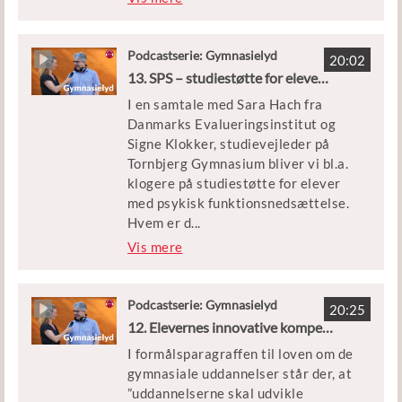
forebyggende i studievejledningen,
og hvorvidt man primært skal rette
opmærksomheden mod de særligt
Podcastserie: Gymnasielyd
20:02
sårbare eller den bredere gruppe af
13. SPS – studiestøtte for elever med psykisk funktionsnedsættelse
elever. Derudover får vi også et bud
I en samtale med Sara Hach fra
på, hvordan studievejledningen kan
Danmarks Evalueringsinstitut og
indgå i samarbejder internt og
Signe Klokker, studievejleder på
eksternt.
Tornbjerg Gymnasium bliver vi bl.a.
klogere på studiestøtte for elever
med psykisk funktionsnedsættelse.
Hvem er d
...
e? Hvilke former for støtte giver det
Vis mere
bedste udbytte for eleverne, og
hvordan kan skolerne
professionalisere deres SPS-arbejde.
Podcastserie: Gymnasielyd
20:25
12. Elevernes innovative kompetencer
I formålsparagraffen til loven om de
gymnasiale uddannelser står der, at
”uddannelserne skal udvikle