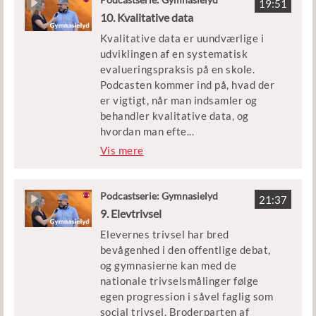
Århus Katedralskole og skriver Ph.d.
19:51
stede til øget indsigt i egne valg. På
10. Kvalitative data
om didaktik og digital læring.
den anden side rummer
Morten har i en årrække undervist i
Kvalitative data er uundværlige i
karriereperspektivet også en
innovation i gymnasiet.
udviklingen af en systematisk
politisk agenda, der skal få de unge
evalueringspraksis på en skole.
hurtigt igennem
Podcasten kommer ind på, hvad der
uddannelsessystemet. Er dette et
er vigtigt, når man indsamler og
paradoks, og hvordan overkommer vi
behandler kvalitative data, og
det i så fald?
hvordan man efte
...
rfølgende kan få bragt data i spil i
Vis mere
Torben Theilgard er centerchef i
kvalitetsarbejdet og udviklingen, for
Studievalg Danmark. Ivar Ørnby er
at sørge for at den indsigt, data
direktør på UNord og har arbejdet
giver, også bliver anvendt og omsat.
Podcastserie: Gymnasielyd
med karrierelæring i forbindelse
21:37
9. Elevtrivsel
med projektet Karrierefokus.
Sarah Schoop er seniorkonsulent
Elevernes trivsel har bred
med erfaringer i brug af kvalitative
bevågenhed i den offentlige debat,
analyser fra EVAs undersøgelser,
og gymnasierne kan med de
men også viden om gymnasiernes
nationale trivselsmålinger følge
arbejde med kvalitative metoder i
egen progression i såvel faglig som
relation til kvalitets- og
social trivsel. Broderparten af