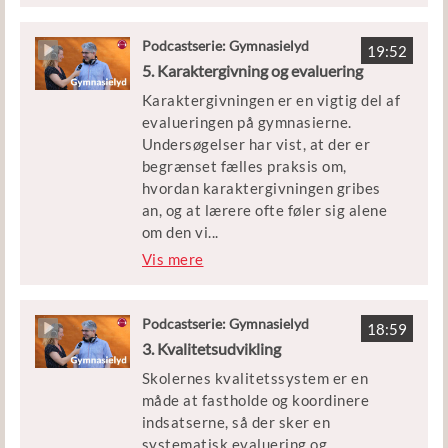
sammenhæng.
nødvendigt fundament for en
ligeværdig dialog?
Podcastserie: Gymnasielyd
19:52
5. Karaktergivning og evaluering
Gæsterne i dag er Yago Bundgaard,
Karaktergivningen er en vigtig del af
uddannelsesdirektør på Århus TECH,
evalueringen på gymnasierne.
der bl.a. har markeret sig i debatten
Undersøgelser har vist, at der er
om elever af anden etnisk herkomst,
begrænset fælles praksis om,
og Ove Korsgaard, professor
hvordan karaktergivningen gribes
emeritus og dr.pæd. fra Århus
an, og at lærere ofte føler sig alene
Universitet og DPU.
om den vi
...
gtige opgave. Samtidig er karakterer
Vis mere
noget, der fylder meget for eleverne
- både for deres muligheder senere
og for deres oplevelse af læring og
Podcastserie: Gymnasielyd
18:59
mestring. Hvordan kan
3. Kvalitetsudvikling
karaktergivningspraksis forbedres,
Skolernes kvalitetssystem er en
så motivation og læring tilgodeses?
måde at fastholde og koordinere
indsatserne, så der sker en
Gæsterne i dag er Noemi
systematisk evaluering og