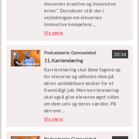
elevernes kreative og innovative
evner”. Derudover står der i
vejledningen om elevernes
innovative kompetenc
...
er, at der i fagene og de faglige
Vis mere
samspil arbejdes målrettet med at
udvikle elevernes evner til at
anvende faglig viden og faglige
Podcastserie: Gymnasielyd
20:34
metoder til at undersøge og løse
11. Karrierelæring
konkrete problemer. Men hvad er
Karrierelæring skal åbne fagene op
innovative kompetencer, hvad er
for eleverne og udfordre dem på
innovation i det hele taget, og
deres umiddelbare ønsker for et
hvordan skal man undervise i det i
fremtidigt job. Men karrierelæring
gymnasiet?
skal også give eleverne øget viden
om dem selv og deres værdier. På
Michael Paulsen er lektor i
den ene
...
pædagogik ved Syddansk
side gør
Vis mere
Universitet og har forsket og
karrierelæringsperspektivet op med
skrevet om innovation i gymnasiet.
tanken om den snorlige vej igennem
Morten Winther Bülow er lektor på
uddannelsessystemet og opfordrer i
Podcastserie: Gymnasielyd