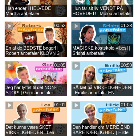
Han ender i HELVEDE |
Hun får sit liv VENDT PÅ
Martha anbefaler
HOVEDET! | Malou anbefaler
DJÆVELENS LÆRLING
KRIGERPIGEN
00:52
01:28
En af de BEDSTE bøger! |
MAGISKE kostskole-vibes! |
Robert anbefaler KLOVN 3
Srishti anbefaler
MIDNATSSKOLEN
01:05
00:59
Jeg har lyttet til det NON-
SÅ tæt på VIRKELIGHEDEN!
STOP! | Gerd anbefaler
| Emilie anbefaler EN
TAYLOR SWIFT
FLÆNGE I HIMLEN
01:01
01:05
Det kunne være SKET I
Den handler om MERE END
VIRKELIGHEDEN | Lea
BARE KÆRLIGHED | Hilde
anbefaler KANEARKIVERNE
anbefaler FØDT TIL DET