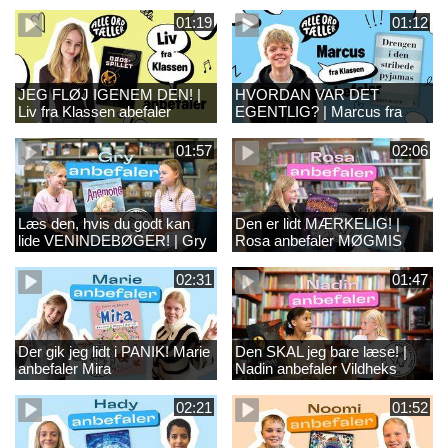
juniorbagedyst anbefaler DET
Klassen anbefaler DEN
LILLE BAGERI PÅ
SOMMER ALTING
01:19
01:12
STRANDPROMENADEN
ÆNDREDE SIG
JEG FLØJ IGENEM DEN! |
HVORDAN VAR DET
Liv fra Klassen abefaler
EGENTLIG? | Marcus fra
DØDSSPILLET
Klassen anbefaler
DRENGEN I DEN
01:57
02:06
STRIBEDE PYJAMAS
Læs den, hvis du godt kan
Den er lidt MÆRKELIG! |
lide VENINDEBØGER! | Gry
Rosa anbefaler MØGMIS
anbefaler ANEMONE
02:31
01:47
Der gik jeg lidt i PANIK! Marie
Den SKAL jeg bare læse! |
anbefaler Mira
Nadin anbefaler Vildheks
02:21
01:52