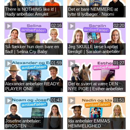
There is NOTHING like it! |
Det er bare NEMMERE at
Hady anbefaler Amulet
lytte til lydbøger - Noomi
anbefaler Duftapoteket
02:16
02:20
Så flækker hun dem bare en
Jeg SKULLE læse kapitlet
flad! | Selina Cry Baby
færdigt! | Saralion anbefaler
Iltjagt
01:59
01:27
Alexander anbefaler READY
Det er svært at være DEN
PLAYER ONE
NYE PIGE | Esther anbefaler
SØLVHESTEN
01:43
01:51
Josefine anbefaler:
Ida anbefaler EMMAS
BROSTEN
HEMMELIGHED