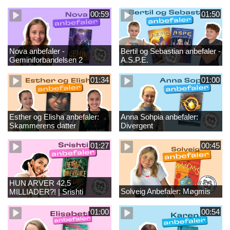
00:59
01:50
Nova anbefaler -
Bertil og Sebastian anbefaler -
Geminiforbandelsen 2
A.S.P.E.
01:34
01:00
Esther og Elisha anbefaler:
Anna Sohpia anbefaler:
Skammerens datter
Divergent
01:27
00:45
HUN ARVER 42,5
Solveig Anbefaler: Møgmis
MILLIADER?! | Srishti
anbefaler The Inheritance
Games
01:00
00:54