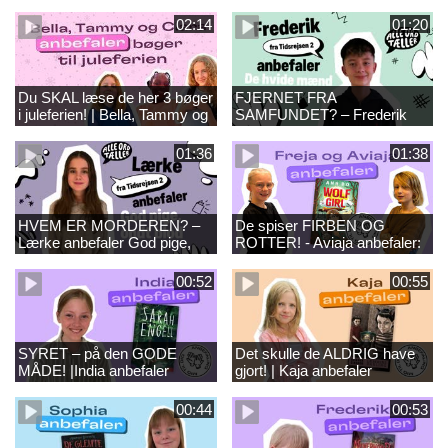
02:14
01:20
Du SKAL læse de her 3 bøger
FJERNET FRA
i juleferien! | Bella, Tammy og
SAMFUNDET? – Frederik
Clara anbefaler
anbefaler De hvide mænd
01:36
01:38
HVEM ER MORDEREN? –
De spiser FIRBEN OG
Lærke anbefaler God pige,
ROTTER! - Aviaja anbefaler:
ondt blod
WOLF GIRL
00:52
00:55
SYRET – på den GODE
Det skulle de ALDRIG have
MÅDE! |India anbefaler
gjort! | Kaja anbefaler
Skoven
Lærerens darling
00:44
00:53