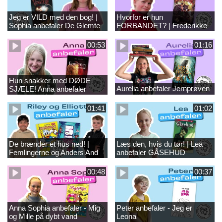
Jeg er VILD med den bog! |
Hvorfor er hun
Sophia anbefaler De Glemte
FORBANDET? | Frederikke
Vogtere
anbefaler Nevermoor
00:53
01:16
Hun snakker med DØDE
Aurelia anbefaler Jernprøven
SJÆLE! Anna anbefaler
Englenes korridor
01:41
01:02
De brænder et hus ned! |
Læs den, hvis du tør! | Lea
Femlingerne og Anders And
anbefaler GÅSEHUD
00:48
00:37
Anna Sophia anbefaler - Mig
Peter anbefaler - Jeg er
og Mille på dybt vand
Leona