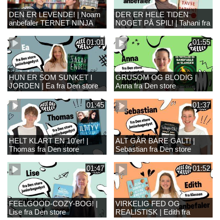
DEN ER LEVENDE! | Noam
DER ER HELE TIDEN
anbefaler TERNET NINJA
NOGET PÅ SPIL! | Tahani fra
Den store juniorbagedyst
anbefaler DEN TAVSE
01:01
01:55
PATIENT
HUN ER SOM SUNKET I
GRUSOM OG BLODIG |
JORDEN | Ea fra Den store
Anna fra Den store
juniorbagedyst anbefaler
juniorbagedyst anebfaler EN
SKOVEN
FORTÆLLING OM
01:45
01:37
SLANGER OG
SANGFUGLE
HELT KLART EN 10'er! |
ALT GÅR BARE GALT! |
Thomas fra Den store
Sebastian fra Den store
juniorbagedyst anbefaler
juniorbagedyst anbefaler
ILTTYV
WIMPY KID
01:47
01:52
FEELGOOD-COZY-BOG! |
VIRKELIG FED OG
Lise fra Den store
REALISTISK | Edith fra