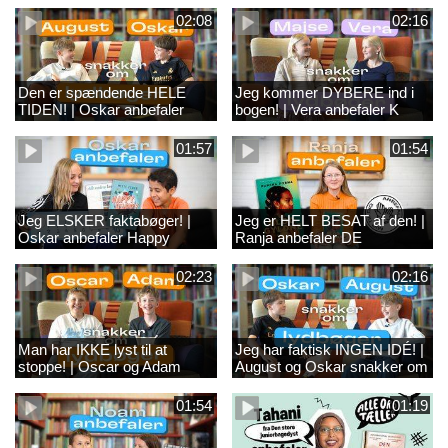
HER
02:08
02:16
Den er spændende HELE
Jeg kommer DYBERE ind i
TIDEN! | Oskar anbefaler
bogen! | Vera anbefaler K
Ternet Ninja og Den Rustne
FOR KLARA
Verden
01:57
01:54
Jeg ELSKER faktabøger! |
Jeg er HELT BESAT af den! |
Oskar anbefaler Happy
Ranja anbefaler DE
Happy – og alle geografibøger
BLODGYLDNE
02:23
02:16
Man har IKKE lyst til at
Jeg har faktisk INGEN IDÉ! |
stoppe! | Oscar og Adam
August og Oskar snakker om
snakker om lydbøger
lydbøger
01:54
01:19