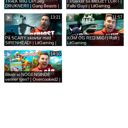
TRÆK MIG OP! Jeg
I snakker så MEGET LORT |
DRUKNER!! | Gang Beasts |
Falls Guys | LitGaming
LitGaming
13:21
11:57
På SCARY skovtur med
KOM OG RED MIG! | Raft |
SIRENHEAD! | LitGaming |
LitGaming
14:10
Bliver vi NOGENSINDE
venner igen? | Overcooked2 |
LitGaming