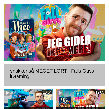
I snakker så MEGET LORT | Falls Guys |
LitGaming
10:54
12:05